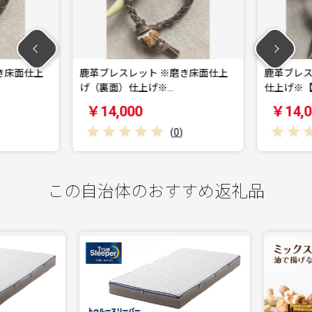
き床面仕上
鹿革ブレスレット ※磨き床面仕上
鹿革ブレス
げ（裏面）仕上げ※…
仕上げ※【
￥14,000
￥14,0
(
0
)
この自治体のおすすめ返礼品