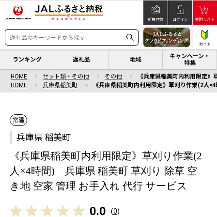
新規登録
ログイン
寄附リスト
ガイド
キャンペーン・
ランキング
返礼品
地域
特集
HOME
セット類・その他
その他
《兵庫県稲美町内利用限定》草刈
HOME
兵庫県稲美町
《兵庫県稲美町内利用限定》草刈り作業(2人×4時
常温
兵庫県 稲美町
《兵庫県稲美町内利用限定》草刈り作業(2
人×4時間) 兵庫県 稲美町 草刈り 除草 空
き地 空家 管理 お手入れ 代行 サービス
0.0
(
0
)