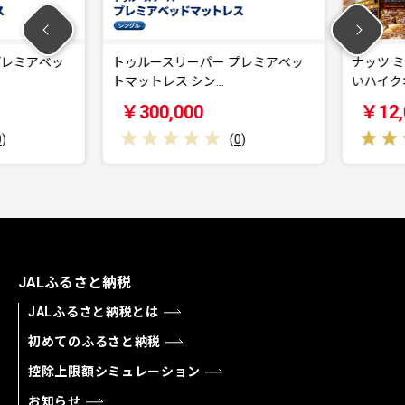
レミアベッ
トゥルースリーパー プレミアベッ
ナッツ ミ
トマットレス シン…
いハイクオ
￥300,000
￥12,0
(
0
)
JALふるさと納税
JALふるさと納税とは
初めてのふるさと納税
控除上限額シミュレーション
お知らせ