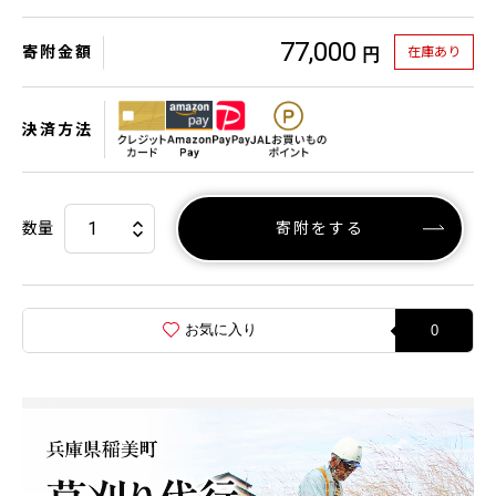
77,000
寄附金額
在庫あり
円
決済方法
数量
寄附をする
お気に入り
0