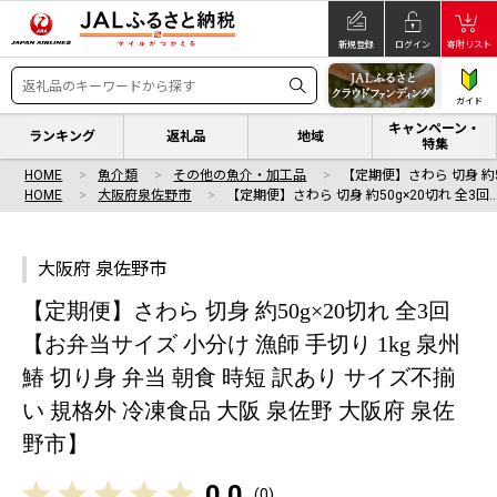
新規登録
ログイン
寄附リスト
ガイド
キャンペーン・
ランキング
返礼品
地域
特集
HOME
魚介類
その他の魚介・加工品
【定期便】さわら 切身 約5
HOME
大阪府泉佐野市
【定期便】さわら 切身 約50g×20切れ 全3回
大阪府 泉佐野市
【定期便】さわら 切身 約50g×20切れ 全3回
【お弁当サイズ 小分け 漁師 手切り 1kg 泉州
鰆 切り身 弁当 朝食 時短 訳あり サイズ不揃
い 規格外 冷凍食品 大阪 泉佐野 大阪府 泉佐
野市】
0.0
(
0
)