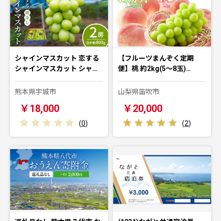
シャインマスカット 恋する
【フルーツまんぞく定期
シャインマスカット シャ…
便】桃 約2kg(5～8玉)…
熊本県宇城市
山梨県笛吹市
￥18,000
￥20,000
(
0
)
(
2
)