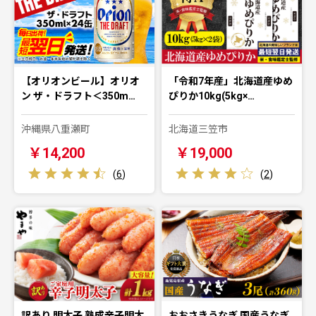
【オリオンビール】オリオ
「令和7年産」北海道産ゆめ
ン ザ・ドラフト＜350m…
ぴりか10kg(5kg×…
沖縄県八重瀬町
北海道三笠市
￥14,200
￥19,000
(
6
)
(
2
)
訳あり 明太子 熟成辛子明太
おおさきうなぎ 国産うなぎ