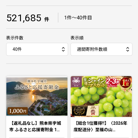
521,685
｜
1件〜40件目
件
表示件数
表示順
【返礼品なし】熊本県宇城
【総合1位獲得!!】〈2026年
市 ふるさと応援寄附金 1…
度配送分〉至福の山…