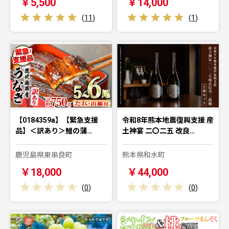
￥5,500
￥14,000
(
11
)
(
1
)
【0184359a】【緊急支援
令和8年熊本地震復興支援 産
品】＜訳あり＞鰻の蒲…
土神宴 二〇二五 改良…
鹿児島県東串良町
熊本県和水町
￥18,000
￥44,000
(
0
)
(
0
)