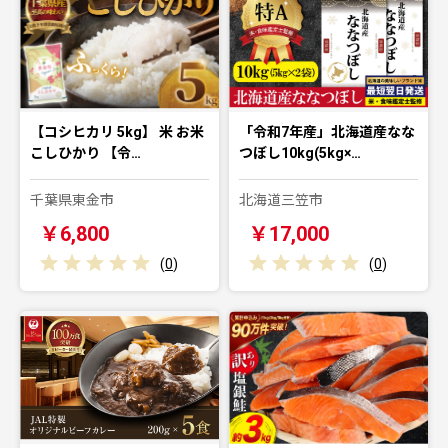
【コシヒカリ 5kg】 米 お米
「令和7年産」北海道産なな
こしひかり 【令…
つぼし10kg(5kg×…
千葉県東金市
北海道三笠市
￥6,800
￥17,000
(
0
)
(
0
)