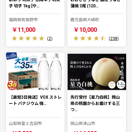
子 切子 1kg [や…
蒲焼 3尾 (120…
福岡県筑紫野市
鹿児島県大崎町
￥11,000
￥10,000
(
2
)
(
238
)
【最短3日発送】VOX ストレ
先行受付【星乃白桃】岡山
ート バナジウム 強…
県の桃園からお届けする三
つ…
山梨県富士吉田市
岡山県津山市