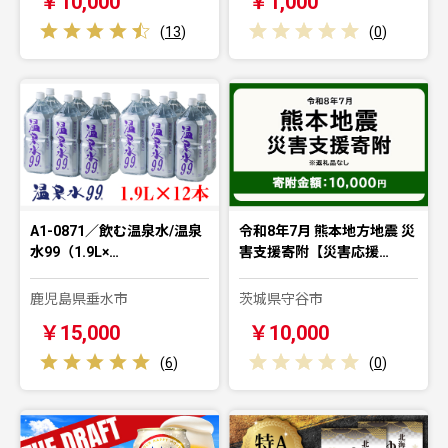
￥10,000
￥1,000
(
13
)
(
0
)
A1-0871／飲む温泉水/温泉
令和8年7月 熊本地方地震 災
水99（1.9L×…
害支援寄附【災害応援…
鹿児島県垂水市
茨城県守谷市
￥15,000
￥10,000
(
6
)
(
0
)