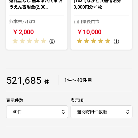
返礼品なし 熊本県八代市 お
(1031)ながと共通宿泊券
うえん寄附金(2,00…
3,000円分×1枚
熊本県八代市
山口県長門市
￥2,000
￥10,000
(
0
)
(
1
)
521,685
｜
1件～40件目
件
表示件数
表示順