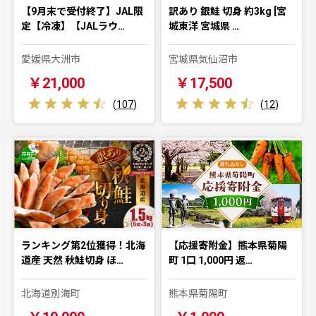
【9月末で受付終了】JAL限
訳あり 銀鮭 切身 約3kg [宮
定【冷凍】【JALラウ…
城東洋 宮城県 …
愛媛県大洲市
宮城県気仙沼市
￥21,000
￥17,500
(
107
)
(
12
)
ランキング第2位獲得！北海
【応援寄附金】熊本県菊陽
道産 天然 秋鮭切身 ほ…
町 1口 1,000円 返…
北海道別海町
熊本県菊陽町