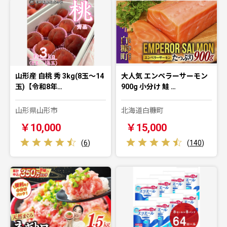
山形産 白桃 秀 3kg(8玉～14
大人気 エンペラーサーモン
玉)【令和8年…
900g 小分け 鮭 …
山形県山形市
北海道白糠町
￥10,000
￥15,000
(
6
)
(
140
)