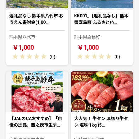
返礼品なし 熊本県八代市 お
KK001_【返礼品なし】熊本
うえん寄附金(1,00…
県嘉島町 ふるさと応…
熊本県八代市
熊本県嘉島町
￥1,000
￥1,000
(
0
)
(
0
)
【JALのCAおすすめ】「自
大人気！ 牛タン 厚切り牛タ
慢の逸品」西之表市生ま…
ン 塩味 1kg (5…