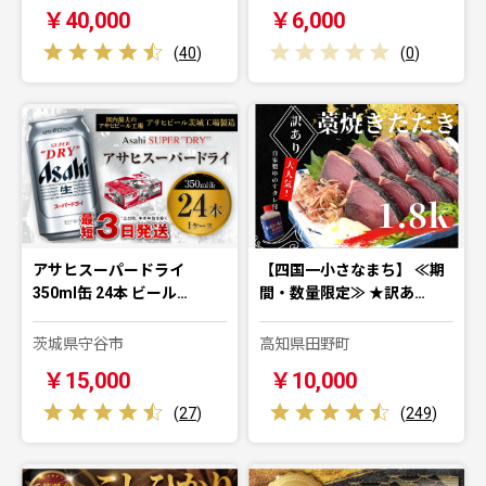
￥40,000
￥6,000
(
40
)
(
0
)
アサヒスーパードライ
【四国一小さなまち】 ≪期
350ml缶 24本 ビール…
間・数量限定≫ ★訳あ…
茨城県守谷市
高知県田野町
￥15,000
￥10,000
(
27
)
(
249
)