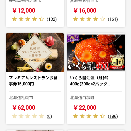
鹿児島県西之表市
宮城県気仙沼市
￥12,000
￥16,000
(
132
)
(
161
)
プレミアムレストランお食
いくら醤油漬（鮭卵）
事券15,000円
400g(200g×2パック…
北海道札幌市
北海道白糠町
￥62,000
￥22,000
(
0
)
(
186
)