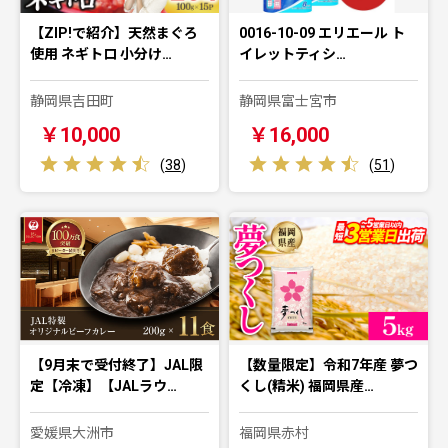
【ZIP!で紹介】天然まぐろ
0016-10-09 エリエール ト
使用 ネギトロ 小分け…
イレットティシ…
静岡県吉田町
静岡県富士宮市
￥10,000
￥16,000
(
38
)
(
51
)
【9月末で受付終了】JAL限
【数量限定】令和7年産 夢つ
定【冷凍】【JALラウ…
くし(精米) 福岡県産…
愛媛県大洲市
福岡県赤村