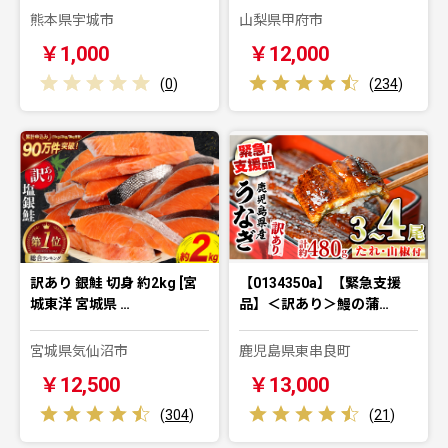
熊本県宇城市
山梨県甲府市
￥1,000
￥12,000
(
0
)
(
234
)
訳あり 銀鮭 切身 約2kg [宮
【0134350a】【緊急支援
城東洋 宮城県 …
品】＜訳あり＞鰻の蒲…
宮城県気仙沼市
鹿児島県東串良町
￥12,500
￥13,000
(
304
)
(
21
)