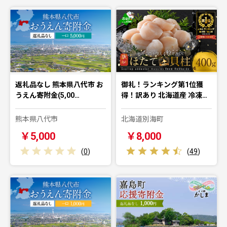
返礼品なし 熊本県八代市 お
御礼！ランキング第1位獲
うえん寄附金(5,00…
得！訳あり 北海道産 冷凍…
熊本県八代市
北海道別海町
￥5,000
￥8,000
(
0
)
(
49
)