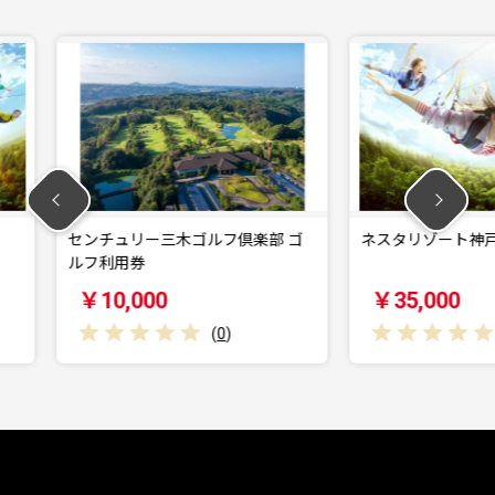
ゴルフ倶楽部 ゴ
ネスタリゾート神戸 利用券
セン
ルフ
￥35,000
￥
(
0
)
(
0
)