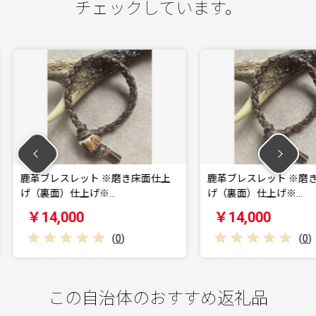
チェックしています。
※磨き床面仕上
鹿革ブレスレット ※磨き床面仕上
鹿革ブ
…
げ（裏面）仕上げ※…
仕上げ
￥14,000
￥1
(
0
)
(
0
)
この自治体のおすすめ返礼品