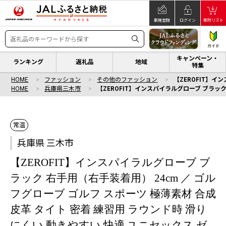
新規登録
ログイン
寄附リスト
ガイド
キャンペーン・
ランキング
返礼品
地域
特集
HOME
ファッション
その他のファッション
【ZEROFIT】イ
HOME
兵庫県三木市
【ZEROFIT】インスパイラルグローブ ブラック
常温
兵庫県 三木市
【ZEROFIT】インスパイラルグローブ ブ
ラック 右手用（右手装着用） 24cm ／ ゴル
フグローブ ゴルフ スポーツ 極薄素材 合成
皮革 タイト 密着 練習用 ラウンド時 滑り
にくい 動きやすい 快適 ユニセックス ゼ