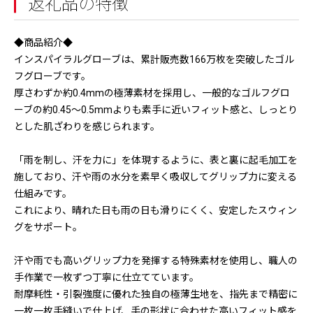
返礼品の特徴
◆商品紹介◆
インスパイラルグローブは、累計販売数166万枚を突破したゴル
フグローブです。
厚さわずか約0.4mmの極薄素材を採用し、一般的なゴルフグロ
ーブの約0.45〜0.5mmよりも素手に近いフィット感と、しっとり
とした肌ざわりを感じられます。
「雨を制し、汗を力に」を体現するように、表と裏に起毛加工を
施しており、汗や雨の水分を素早く吸収してグリップ力に変える
仕組みです。
これにより、晴れた日も雨の日も滑りにくく、安定したスウィン
グをサポート。
汗や雨でも高いグリップ力を発揮する特殊素材を使用し、職人の
手作業で一枚ずつ丁寧に仕立てています。
耐摩耗性・引裂強度に優れた独自の極薄生地を、指先まで精密に
一枚一枚手縫いで仕上げ、手の形状に合わせた高いフィット感を