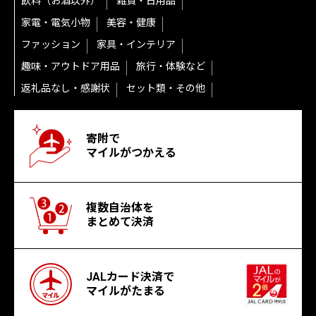
飲料（お酒以外）
雑貨・日用品
家電・電気小物
美容・健康
ファッション
家具・インテリア
趣味・アウトドア用品
旅行・体験など
返礼品なし・感謝状
セット類・その他
寄附で
マイルがつかえる
複数自治体を
まとめて決済
JALカード決済で
マイルがたまる