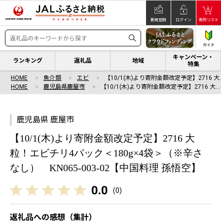
新規登録
ログイン
寄附リスト
ガイド
キャンペーン・
ランキング
返礼品
地域
特集
HOME
魚介類
エビ
【10/1(木)より寄附金額改定予定】2716 大
HOME
鹿児島県鹿屋市
【10/1(木)より寄附金額改定予定】2716 大…
鹿児島県 鹿屋市
【10/1(木)より寄附金額改定予定】2716 大
粒！エビチリ4パック＜180g×4袋＞（※辛さ
なし） KN065-003-02【中国料理 孫悟空】
0.0
(
0
)
返礼品への感想（集計）