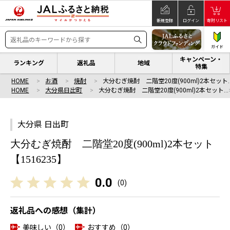
新規登録
ログイン
寄附リスト
ガイド
キャンペーン・
ランキング
返礼品
地域
特集
HOME
お酒
焼酎
大分むぎ焼酎 二階堂20度(900ml)2本セット
HOME
大分県日出町
大分むぎ焼酎 二階堂20度(900ml)2本セット…
大分県 日出町
大分むぎ焼酎 二階堂20度(900ml)2本セット
【1516235】
0.0
(
0
)
返礼品への感想（集計）
美味しい（0）
おすすめ（0）