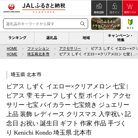
新規登録
ログイン
寄附リスト
ガイド
キャンペーン・
ランキング
返礼品
地域
特集
HOME
ファッション
アクセサリー
ピアス しずく イエロー×クリ
HOME
埼玉県北本市
ピアス しずく イエロー×クリアメロン 七宝 | …
埼玉県 北本市
ピアス しずく イエロー×クリアメロン 七宝 |
ピアス 雫 モチーフ しずく型 ポイント アクセ
サリー 七宝 バイカラー 七宝焼き ジュエリー
上品 装飾 レディース クリスマス 入学祝い 記
念日 お祝い 誕生日 ギフト 作家 作品 手づく
り Kenichi Kondo 埼玉県 北本市