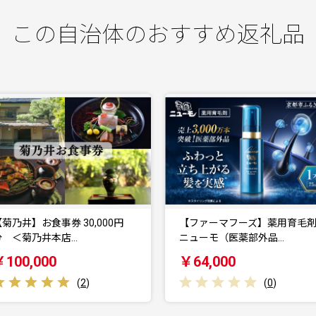
この自治体のおすすめ返礼品
【ファーマフーズ】薬用育毛剤
【 グランマーブル 】京都三色
ニューモ（医薬部外品…
メイプルキャラメル…
￥64,000
￥10,000
(
0
)
(
0
)