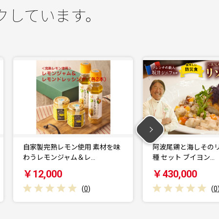
クしています。
味
阿波尾鶏と海しそのリゾット 2
阿波尾鶏と海しそ
種 セット ブイヨン…
食 セット 生クリ
￥430,000
￥220,000
(
0
)