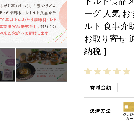
トルト食品メ
ーグ 人気 
ルト 食事介助
お取り寄せ 
納税 ］
寄附金額
決済方法