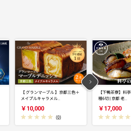
＋
【下鴨茶寮】料亭の西京焼き 6
【創味】ハコネーゼ
種6切 | 京都 老…
個 計10個セット…
￥17,000
￥10,000
(
0
)