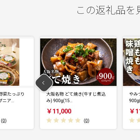
この返礼品を
焼き(牛すじ煮込
やみつき 国産鶏もも味噌焼き
900g(150g×…
￥11,000
(
0
)
(
0
)