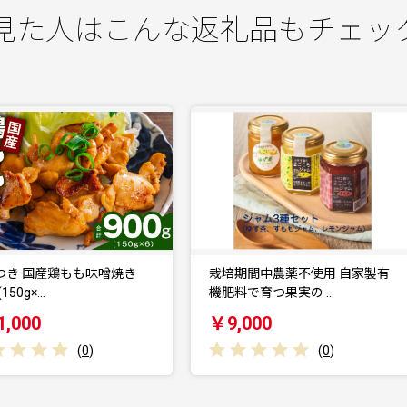
見た人はこんな返礼品もチェッ
栽培期間中農薬不使用 自家製有
自家製完熟レモン使用 素材を
機肥料で育つ果実の …
わうレモンジャム＆レ…
￥9,000
￥12,000
(
0
)
(
0
)