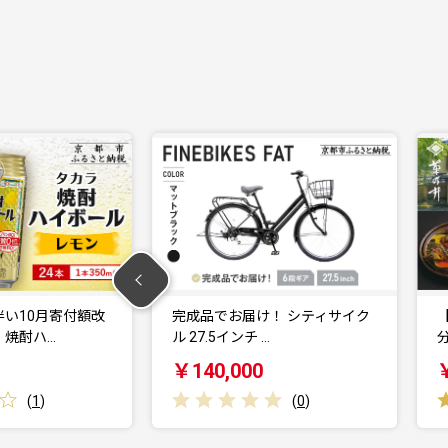
！ シティサイク
【菊乃井】お食事券 30,000円
…
分 ＜菊乃井本店…
￥100,000
(
0
)
(
2
)