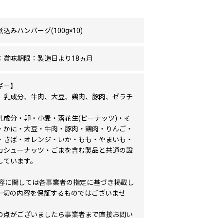
込みハンバーグ(100g×10)
：賞味期限：製造日より18ヵ月
ギー】
、乳成分、牛肉、大豆、鶏肉、豚肉、ゼラチ
乳成分・卵・小麦・落花生(ピーナッツ)・そ
・かに・大豆・牛肉・豚肉・鶏肉・りんご・
・さば・オレンジ・いか・もも・やまいも・
カシューナッツ・ごまを含む製品と共通の設
しています。
内容に関しては各事業者の指定に基づき掲載し
一切の内容を保証するものではございませ
の点がございましたら事業者まで直接お問い