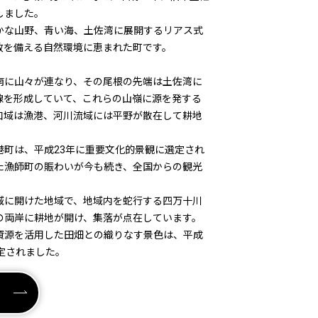
しました。
かな山野、青い海、土佐湾に展開するリアス式
致を備える自然環境に恵まれた町です。
南に山々が連なり、その尾根の先端は土佐湾に
線を形成していて、これらの山嶺に源を発する
口域は漁港、河川流域には平野が散在して耕地
港町は、平成23年に重要文化的景観に選定され
た漁師町の賑わいが今も続き、全国からの観光
域に開けた地域で、地域内を蛇行する四万十川
の両岸に耕地が開け、集落が点在しています。
資源を活用した田畑との織りなす景色は、平成
定されました。