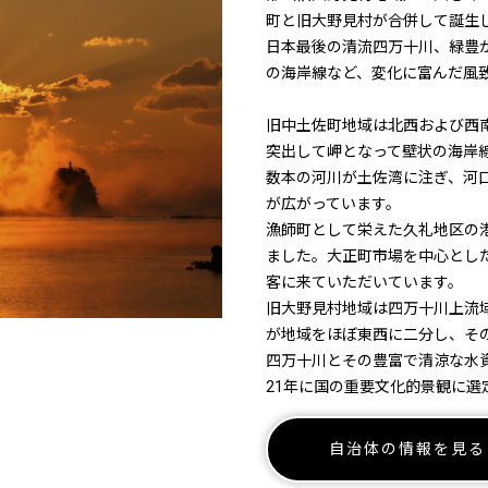
町と旧大野見村が合併して誕生
日本最後の清流四万十川、緑豊
の海岸線など、変化に富んだ風
旧中土佐町地域は北西および西
突出して岬となって壁状の海岸
数本の河川が土佐湾に注ぎ、河
が広がっています。
漁師町として栄えた久礼地区の
ました。大正町市場を中心とし
客に来ていただいています。
旧大野見村地域は四万十川上流
が地域をほぼ東西に二分し、そ
四万十川とその豊富で清涼な水
21年に国の重要文化的景観に選
自治体の情報を見る