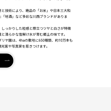
恵と技術により、絶品の「お米」や日本三大和
た「地酒」など多彩な川西ブランドがありま
、しっかりした粒感と際立つツヤと白さが特徴
境と清らかな雪解け水が育む郷土の味です。
リヤ園は、4haの敷地に650種類、約10万本も
観光客や写真家を惹きつけます。