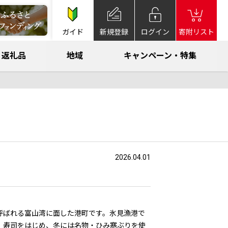
ガイド
新規登録
ログイン
寄附リスト
返礼品
地域
キャンペーン・特集
2026.04.01
呼ばれる富山湾に面した港町です。氷見漁港で
、寿司をはじめ、冬には名物・ひみ寒ぶりを使