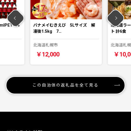
PET×24
バナメイむきえび 5Lサイズ 解
北海道ラー
凍後1.5kg 7…
ト 計6食
北海道札幌市
北海道札幌
￥12,000
￥10,0
この自治体の返礼品を全て見る