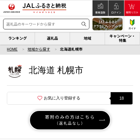
新規登録
ログイン
寄附リスト
ガイド
キャンペーン・
ランキング
返礼品
地域
特集
HOME
地域から探す
北海道札幌市
北海道 札幌市
お気に入り登録する
18
寄附のみの方はこちら
（返礼品なし）