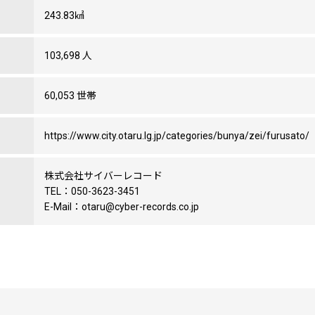
243.83㎢
103,698 人
60,053 世帯
https://www.city.otaru.lg.jp/categories/bunya/zei/furusato/
株式会社サイバーレコード
TEL：050-3623-3451
E-Mail：otaru@cyber-records.co.jp