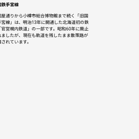
国鉄手宮線
司屋通りから小樽市総合博物館まで続く「旧国
手宮線」は、明治13年に開通した北海道初の鉄
「官営幌内鉄道」の一部です。昭和60年に廃止
れましたが、現在も軌道を残したまま散策路が
備されています。