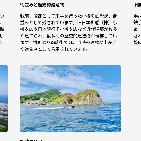
街並みと歴史的建造物
旧
しい
戦前、商都として栄華を誇った小樽の面影が、街
寿
。
並みとして残されています。旧日本郵船（株）小
鉄
策路
樽支店や日本銀行旧小樽支店など近代建築が数多
道
し
く建てられ、数多くの歴史的建造物が現存してい
さ
ス灯
ます。堺町通り商店街では、当時の建物が土産店
整
や飲食店として活用されています。