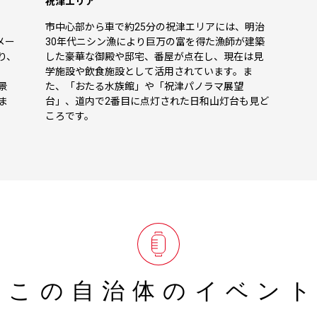
祝津エリア
市中心部から車で約25分の祝津エリアには、明治
メー
30年代ニシン漁により巨万の富を得た漁師が建築
り、
した豪華な御殿や邸宅、番屋が点在し、現在は見
学施設や飲食施設として活用されています。ま
景
た、「おたる水族館」や「祝津パノラマ展望
ま
台」、道内で2番目に点灯された日和山灯台も見ど
ころです。
この自治体の
イベン