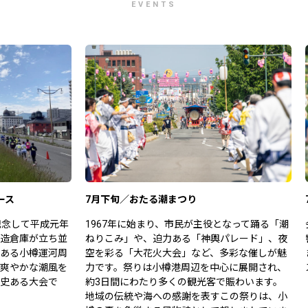
EVENTS
ース
7月下旬／おたる潮まつり
記念して平成元年
1967年に始まり、市民が主役となって踊る「潮
造倉庫が立ち並
ねりこみ」や、迫力ある「神輿パレード」、夜
ある小樽運河周
空を彩る「大花火大会」など、多彩な催しが魅
爽やかな潮風を
力です。祭りは小樽港周辺を中心に展開され、
史ある大会で
約3日間にわたり多くの観光客で賑わいます。
地域の伝統や海への感謝を表すこの祭りは、小