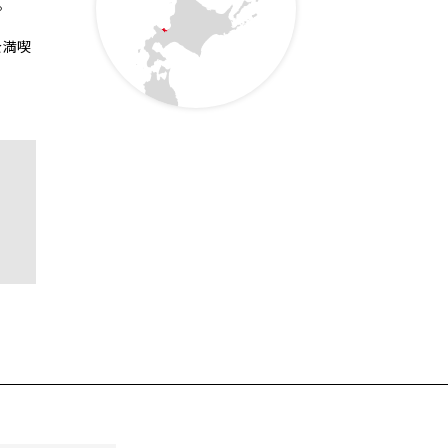
。
を満喫