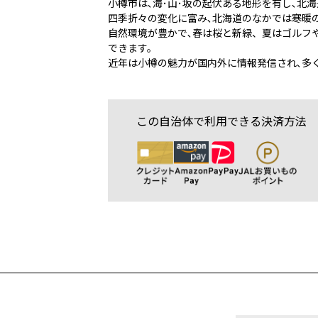
小樽市は､海･山･坂の起伏ある地形を有し､
四季折々の変化に富み､北海道のなかでは寒暖
自然環境が豊かで､春は桜と新緑、夏はゴルフ
できます。
近年は小樽の魅力が国内外に情報発信され､多
この自治体で利用できる決済方法