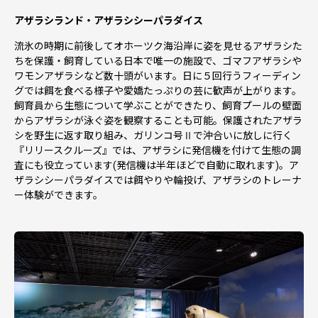
アザラシランド・アザラシシーパラダイス
流氷の時期に前後してオホーツク海沿岸に姿を見せるアザラシた
ちを保護・飼育している日本で唯一の施設で、ゴマフアザラシや
ワモンアザラシなど数十頭がいます。日に５回行うフィーディン
グでは餌を食べる様子や愛嬌たっぷりの芸に歓声が上がります。
飼育員から生態について学ぶことができたり、飼育プールの壁面
からアザラシが泳ぐ姿を観察することも可能。保護されたアザラ
シを野生に返す取り組み、ガリンコ号Ⅱで沖合いに放しに行く
『リリースクルーズ』では、アザラシに発信機を付けて生態の調
査にも役立っています(発信機は半年ほどで自動に取れます)。ア
ザラシシーパラダイスでは餌やりや輪投げ、アザラシのトレーナ
ー体験ができます。