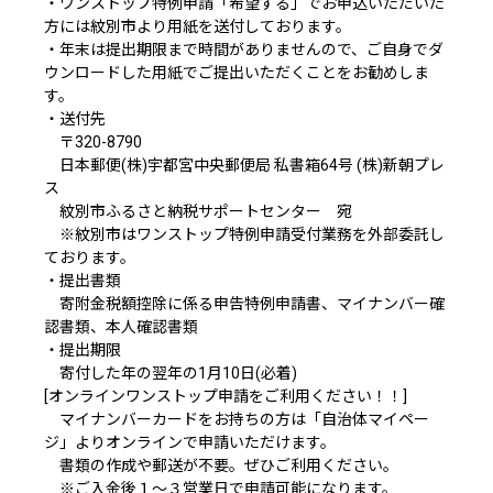
・ワンストップ特例申請「希望する」でお申込いただいた
方には紋別市より用紙を送付しております。
・年末は提出期限まで時間がありませんので、ご自身でダ
ウンロードした用紙でご提出いただくことをお勧めしま
す。
・送付先
〒320-8790
日本郵便(株)宇都宮中央郵便局 私書箱64号 (株)新朝プレ
ス
紋別市ふるさと納税サポートセンター 宛
※紋別市はワンストップ特例申請受付業務を外部委託し
ております。
・提出書類
寄附金税額控除に係る申告特例申請書、マイナンバー確
認書類、本人確認書類
・提出期限
寄付した年の翌年の1月10日(必着)
[オンラインワンストップ申請をご利用ください！！]
マイナンバーカードをお持ちの方は「
自治体マイペー
ジ
」よりオンラインで申請いただけます。
書類の作成や郵送が不要。ぜひご利用ください。
※ご入金後１～３営業日で申請可能になります。