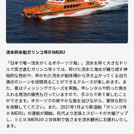
流氷砕氷船ガリンコ号Ⅲ IMERU
「日本で唯一流氷がくるオホーツク海」。流氷を砕く大きなドリ
ルで突き進むガリンコ号Ⅱでは、砕けた流氷と海水が織り成す神
秘的な色彩や、砕かれた流氷が船体横から浮き上がってくる迫力
満点のシーンを垣間見ることができるクルーズが楽しめます。ま
た、夏はフィッシングクルーズを実施。竿レンタルや釣った魚を
入れる発泡の販売も行っていますので、手ぶらで来て楽しむこと
ができます。オホーツクの爽やかな風を浴びながら、豪快な釣り
を体験してください。また、2021年1月より新造船「ガリンコ号
Ⅲ IMERU」の運航が開始。先代より定員とスピードが大幅アップ
し、ⅡとⅢ IMERUの２台体制で皆さまを流氷観光にお連れいたし
ます。