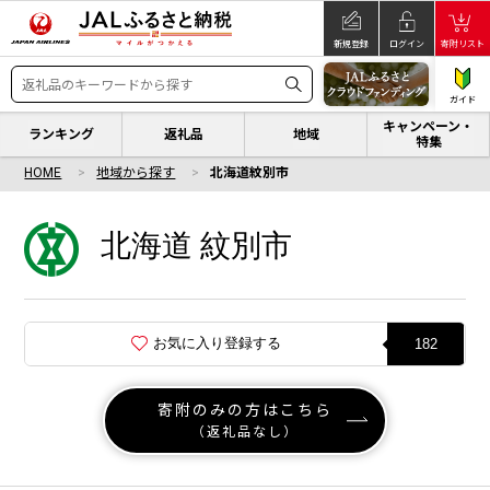
新規登録
ログイン
寄附リスト
ガイド
キャンペーン・
ランキング
返礼品
地域
特集
HOME
地域から探す
北海道紋別市
北海道 紋別市
お気に入り登録する
182
寄附のみの方はこちら
（返礼品なし）