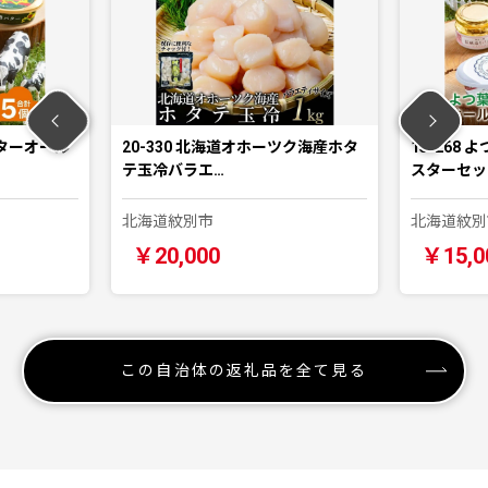
バターオール
20-330 北海道オホーツク海産ホタ
15-268
テ玉冷バラエ…
スターセッ
北海道紋別市
北海道紋別
￥20,000
￥15,0
この自治体の返礼品を全て見る