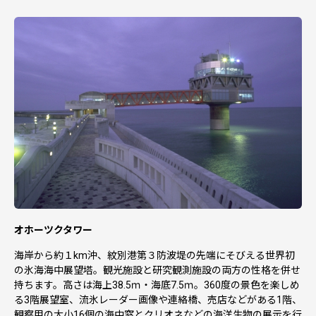
オホーツクタワー
海岸から約１km沖、紋別港第３防波堤の先端にそびえる世界初
の氷海海中展望塔。観光施設と研究観測施設の両方の性格を併せ
持ちます。高さは海上38.5ｍ・海底7.5ｍ。360度の景色を楽しめ
る3階展望室、流氷レーダー画像や連絡橋、売店などがある1階、
観察用の大小16個の海中窓とクリオネなどの海洋生物の展示を行