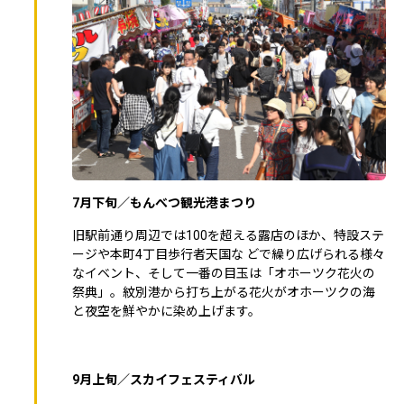
7月下旬／もんべつ観光港まつり
旧駅前通り周辺では100を超える露店のほか、特設ステ
ージや本町4丁目歩行者天国な どで繰り広げられる様々
なイベント、そして一番の目玉は「オホーツク花火の
祭典」。紋別港から打ち上がる花火がオホーツクの海
と夜空を鮮やかに染め上げます。
9月上旬／スカイフェスティバル