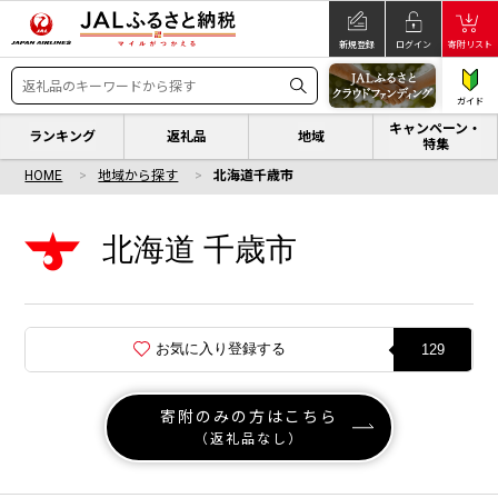
新規登録
ログイン
寄附リスト
ガイド
キャンペーン・
ランキング
返礼品
地域
特集
HOME
地域から探す
北海道千歳市
北海道 千歳市
お気に入り登録する
129
寄附のみの方はこちら
（返礼品なし）