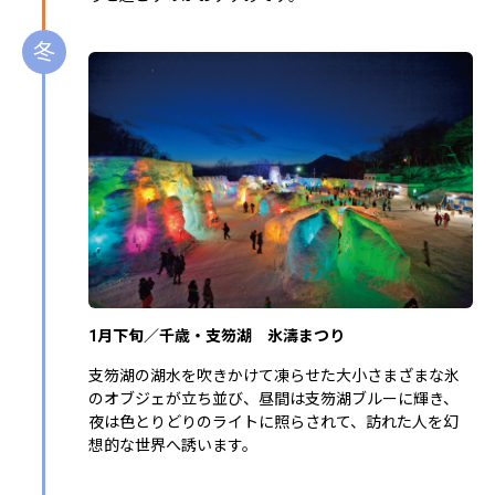
冬
1月下旬／千歳・支笏湖 氷濤まつり
支笏湖の湖水を吹きかけて凍らせた大小さまざまな氷
のオブジェが立ち並び、昼間は支笏湖ブルーに輝き、
夜は色とりどりのライトに照らされて、訪れた人を幻
想的な世界へ誘います。