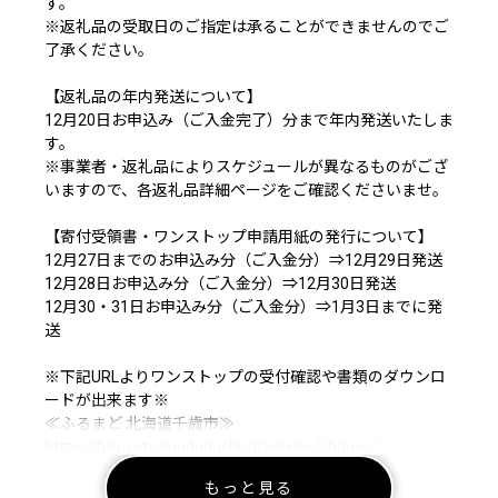
す。
※返礼品の受取日のご指定は承ることができませんのでご
了承ください。
【返礼品の年内発送について】
12月20日お申込み（ご入金完了）分まで年内発送いたしま
す。
※事業者・返礼品によりスケジュールが異なるものがござ
いますので、各返礼品詳細ページをご確認くださいませ。
【寄付受領書・ワンストップ申請用紙の発行について】
12月27日までのお申込み分（ご入金分）⇒12月29日発送
12月28日お申込み分（ご入金分）⇒12月30日発送
12月30・31日お申込み分（ご入金分）⇒1月3日までに発
送
※下記URLよりワンストップの受付確認や書類のダウンロ
ードが出来ます※
≪ふるまど 北海道千歳市≫
https://furusato-madoguchi.jp/service/chitose/
もっと見る
◆各お問い合わせ先はこちら◆