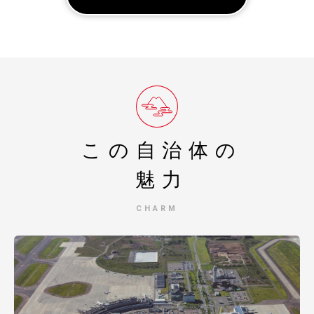
１．受領証明書再発行・ワンストップ受付状況について
自動音声応答サービス
０５０－３３５５－２１９７(全自治体共通)
※14桁の寄附受付番号とお申込み時の電話番号下４桁が必
要です
※休日・夜間も対応しております
※住所・氏名に変更がある場合は、直接コールセンターま
でご連絡ください。
２．お礼の品・配送について
この自治体の
千歳市ふるさと納税コールセンター
営業時間 ９：００～１７：３０（祝土日を除く）
魅力
TEL：０１１－８０７－７７５３
Mail：chitose_furusato@souplesse.jp
CHARM
※１２月は土・日曜日も対応しております"