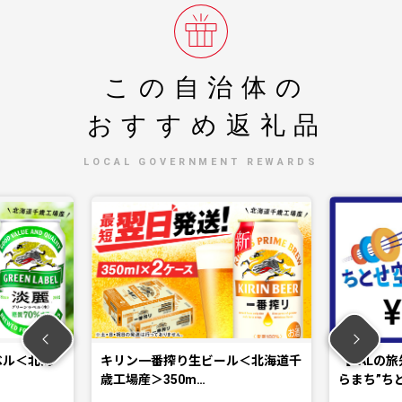
この自治体の
おすすめ返礼品
LOCAL GOVERNMENT REWARDS
ベル＜北海
キリン一番搾り生ビール＜北海道千
【JALの旅
歳工場産＞350m…
らまち”ち