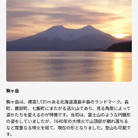
【申し込み後の内容変更】
寄附申込みのキャンセル、返礼品の変更・返品はできませ
ん。また、寄附者の都合により返礼品がお届けできない場
合、返礼品の再送は致しません。あらかじめご了承くださ
い。
【寄附金受領証明書】
入金確認後、寄附者住所へ送付いたします
・寄附金受領証明書はご入金後、1～2週間程度で「株式会
駒ヶ岳
社インサイト」から発送しています。
・寄附金受領証明書・ワンストップ特例申請書・返信用封
駒ヶ岳は、標高1,131ｍある北海道渡島半島のランドマーク。森
筒の3つがセットになって届きます。
町、鹿部町、七飯町にまたがる活火山であり、見る角度によって
姿かたちを変えるのが特徴です。当初は、富士山のような円錐形
＜ワンストップ申請書送付先＞
の姿をしていましたが、1640年の大噴火で山頂部が崩れ落ちる
〒999-3511
など度重なる噴火を経て、現在の形となりました。登山も可能で
山形県西村山郡河北町谷地字砂田143-1
す。