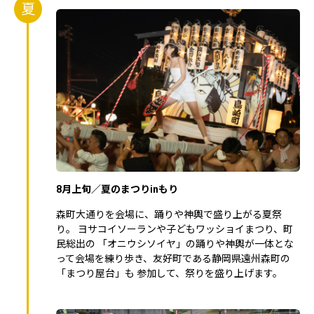
夏
8月上旬／夏のまつりinもり
森町大通りを会場に、踊りや神輿で盛り上がる夏祭
り。 ヨサコイソーランや子どもワッショイまつり、町
民総出の 「オニウシソイヤ」の踊りや神輿が一体とな
って会場を練り歩き、友好町である静岡県遠州森町の
「まつり屋台」も 参加して、祭りを盛り上げます。