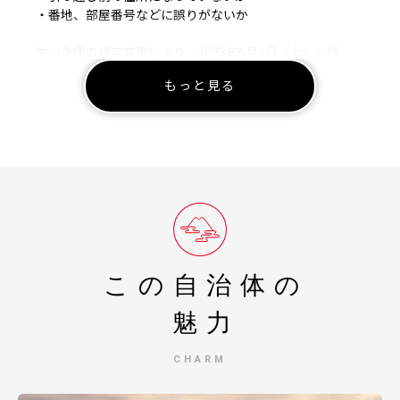
・番地、部屋番号などに誤りがないか
佐川急便の規定変更により、2023年6月1日（木）以降、
お荷物の送り状に記載されたご住所以外にお届け先を変更
もっと見る
（転送）する場合、送り状に記載されたお届け先から変更
後のお届け先までの配送料が着払いで発生いたします。
なお、ご贈答用の場合でも受取人様に着払いでご負担いた
だくことになりますので、お届け先のご住所をご入力いた
だく際には十分にご注意いただいた上でお申込いただきま
すようよろしくお願い申し上げます。
※転送を拒否された場合の返礼品の再発送はいたしませ
ん。
この自治体の
魅力
CHARM