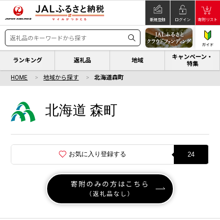
新規登録
ログイン
寄附リスト
ガイド
キャンペーン・
ランキング
返礼品
地域
特集
HOME
地域から探す
北海道森町
北海道 森町
お気に入り登録する
24
寄附のみの方はこちら
（返礼品なし）