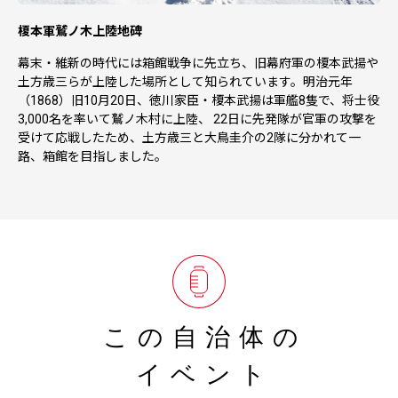
榎本軍鷲ノ木上陸地碑
幕末・維新の時代には箱館戦争に先立ち、旧幕府軍の榎本武揚や
土方歳三らが上陸した場所として知られています。明治元年
（1868）旧10月20日、徳川家臣・榎本武揚は軍艦8隻で、将士役
3,000名を率いて鷲ノ木村に上陸、 22日に先発隊が官軍の攻撃を
受けて応戦したため、土方歳三と大鳥圭介の2隊に分かれて一
路、箱館を目指しました。
この自治体の
イベント