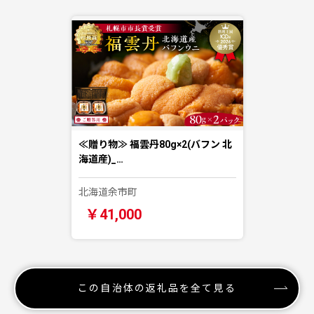
≪贈り物≫ 福雲丹80g×2(バフン 北
海道産)_…
北海道余市町
￥41,000
この自治体の返礼品を全て見る