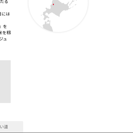
ほたる
日には
」を
米を籾
ジュ
い道