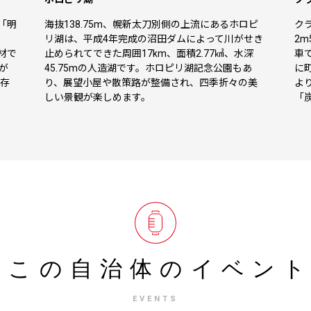
「明
海抜138.75m、幌新太刀別側の上流にあるホロピ
ク
で
リ湖は、平成4年完成の沼田ダムによって川がせき
2
材で
止められてできた周囲17km、面積2.77㎢、水深
車
が
45.75mの人造湖です。ホロピリ湖記念公園もあ
に
保存
り、展望小屋や散策路が整備され、四季折々の美
よ
しい景観が楽しめます。
「
この自治体の
イベン
EVENTS