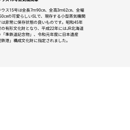
ラウス15号は全長7m90㎝、全高3m62㎝、全幅
m50㎝の可愛らしいSLで、現存する小型蒸気機関
では非常に保存状態の良いものです。昭和45年
町の有形文化財となり、平成22年にはJR北海道
り「準鉄道記念物」、令和元年度に日本遺産
炭鉄港」構成文化財に指定されました。
ト