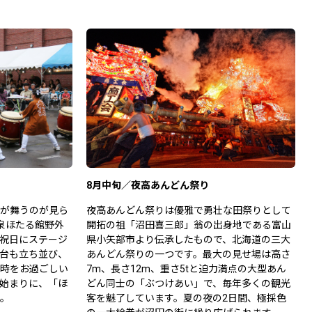
8月中旬／夜高あんどん祭り
が舞うのが見ら
夜高あんどん祭りは優雅で勇壮な田祭りとして
泉ほたる館野外
開拓の祖「沼田喜三郎」翁の出身地である富山
祝日にステージ
県小矢部市より伝承したもので、北海道の三大
台も立ち並び、
あんどん祭りの一つです。最大の見せ場は高さ
時をお過ごしい
7m、長さ12m、重さ5tと迫力満点の大型あん
始まりに、「ほ
どん同士の「ぶつけあい」で、毎年多くの観光
。
客を魅了しています。夏の夜の2日間、極採色