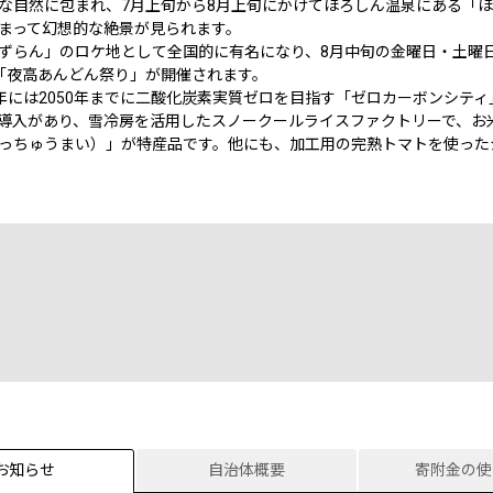
な自然に包まれ、7月上旬から8月上旬にかけてほろしん温泉にある「
まって幻想的な絶景が見られます。
すずらん」のロケ地として全国的に有名になり、8月中旬の金曜日・土曜
「夜高あんどん祭り」が開催されます。
1年には2050年までに二酸化炭素実質ゼロを目指す「ゼロカーボンシティ
導入があり、雪冷房を活用したスノークールライスファクトリーで、お
っちゅうまい）」が特産品です。他にも、加工用の完熟トマトを使った
お知らせ
自治体概要
寄附金の使