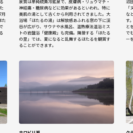
る
泉質は単純硫黄冷鉱泉で、皮膚病・リュウマチ・
沼
た
神経痛・糖尿病などに効果があるといわれ、特に
「
7月
美肌の湯として古くから利用されてきました。大
な
ほた
浴場「ほたるの湯」は解放感あふれる窓の下に渓
す
で
谷が広がり、サウナや水風呂、温熱療法温浴ミス
と
る
トの岩盤浴「健康殿」も完備。隣接する「ほたる
で
の里」では、夏になると乱舞するほたるを観賞す
ー
ることができます。
ホロピリ湖
ク