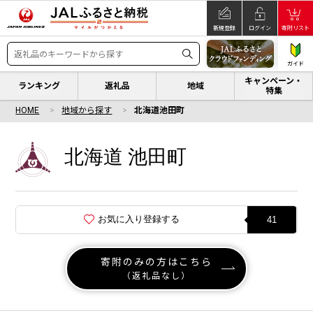
新規登録
ログイン
寄附リスト
ガイド
キャンペーン・
ランキング
返礼品
地域
特集
HOME
地域から探す
北海道池田町
北海道 池田町
お気に入り登録する
41
寄附のみの方はこちら
（返礼品なし）