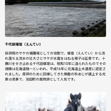
千代田堰堤（えんてい）
採卵用のサケの捕獲場としての役割で、堰堤（えんてい）から流
れ落ちる流水の壮大さとサケが水面をはねる様子は圧巻です。十
勝川をせき止める千代田堰堤は、昭和10年に造られたものでその
規模は北海道随一といわれ、平成16年に北海道土木遺産に認定さ
れました。産卵のために回帰してきた無数の秋あじが遡上する光
景は見事で、池田町の風物詩として人気です。