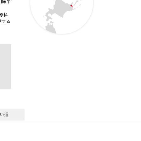
知床半
原料
産する
い道