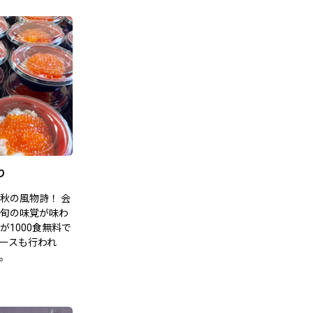
り
秋の風物詩！ 会
旬の味覚が味わ
1000食無料で
ースも行われ
。