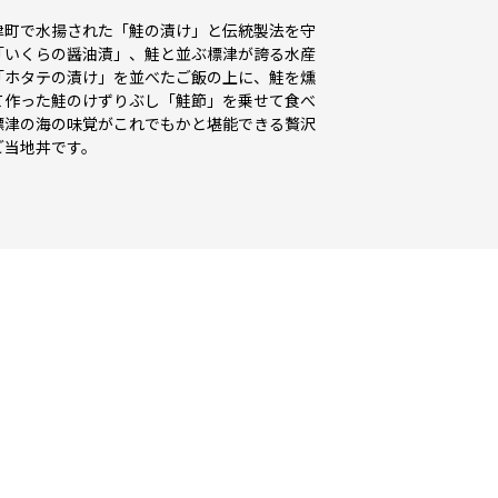
津町で水揚された「鮭の漬け」と伝統製法を守
「いくらの醤油漬」、鮭と並ぶ標津が誇る水産
「ホタテの漬け」を並べたご飯の上に、鮭を燻
て作った鮭のけずりぶし「鮭節」を乗せて食べ
標津の海の味覚がこれでもかと堪能できる贅沢
ご当地丼です。
ト