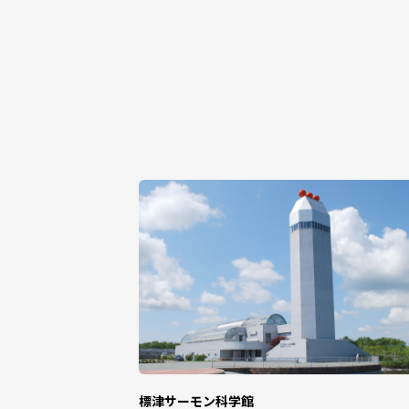
北海道標津郡標津町北2条西1丁目1番
標津町役場企画政策課 ふるさと納
【ワンストップ特例制度に関するお問合
TEL : 050-3108-9315
MAIL: h.shibetsu@do-furusato.jp
対応時間：平日9時00分～17時15分
―――――――――――――――――――――――――――――――
■寄附のお申し込みについて
・寄附完了後のキャンセルや、お礼品の
・標津町にお住まいの方は、お礼品をお
・お礼品をお受け取りいただけないご不
（一部のお礼品ではご不在日を承ること
・事前にご連絡なく⾧期不在等による返
・当町では寄附をいただいた方へお礼品
一時所得は年間の所定額を超えると課税
標津サーモン科学館