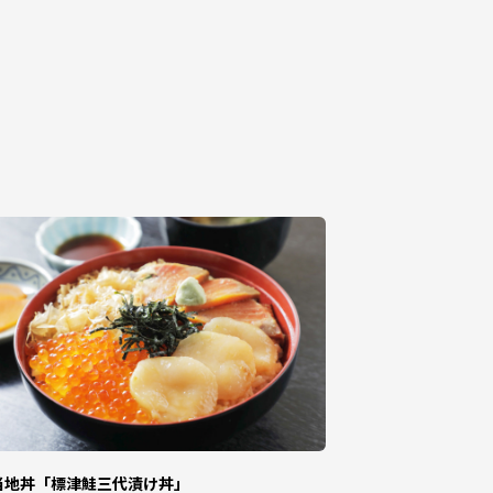
。
得に該当します。
当地丼「標津鮭三代漬け丼」