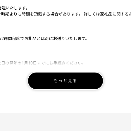
発送いたします。
け時期よりも時間を頂戴する場合があります。 詳しくは返礼品に関する
ら2週間程度でお礼品とは別にお送りいたします。
日の翌年の1月10日までにお手続きください。
もっと見る
特例申請書の送付を行っておりません。
請書様式をダウンロードいただくか、ふるさと納税コールセンター(050-3
tion/?content=359
日必着でご提出ください。
書送付先＞