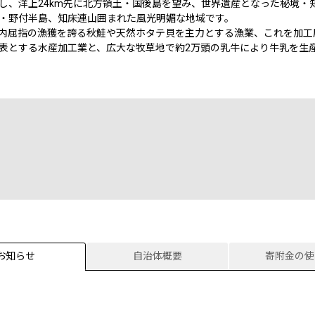
し、洋上24km先に北方領土・国後島を望み、世界遺産となった秘境・
・野付半島、知床連山囲まれた風光明媚な地域です。
内屈指の漁獲を誇る秋鮭や天然ホタテ貝を主力とする漁業、これを加工
表とする水産加工業と、広大な牧草地で約2万頭の乳牛により牛乳を生
お知らせ
自治体概要
寄附金の使