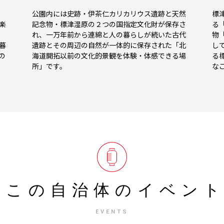
公園内には史跡・伊茶仁カリカリウス遺跡と天然
標
楽
記念物・標津湿原の２つの国指定文化財が保存さ
る
れ、一万年前から連綿と人の暮らしが続いた古代
物
暮
遺跡とその周辺の自然が一体的に保存された「北
し
の
海道開拓以前の文化的景観を体験・体感できる場
る
所」です。
な
この自治体の
イベン
EVENTS