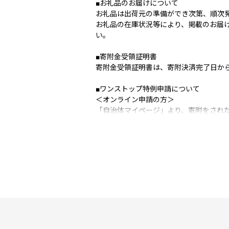
■お礼品のお届けについて
お礼品は出荷元の準備ができ次第、順次
お礼品の在庫状況等により、掲載のお届
い。
■寄附金受領証明書
寄附金受領証明書は、寄附決済完了日か
■ワンストップ特例申請について
＜オンライン申請の方＞
「自治体マイページ」より、寄附をされた
＜申請書（紙申請）の方＞
標津町では令和8年6月よりワンストップ
申請書をご希望の方は町ホームページより申
【申請書ダウンロード】
https://www.shibetsutown.jp/administra
申請書は寄附をされた日の翌年の1月10
＜北海道標津町のワンストップ特例申請
〒086-1632