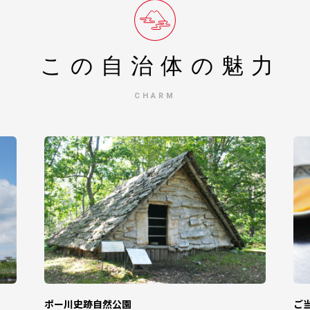
3号
税担当
せ先】
この自治体の
魅力
CHARM
変更は原則できません。お間違いのないようお申し込みください。
受け取りいただけません。あらかじめご了承ください。
在の期間等がございましたら、お問い合わせ先までご連絡ください。
ができない場合がございますので、あらかじめご了承ください。）
送や劣化等が発生した場合は、再送いたしかねますのでご了承ください
をお送りしておりますが、受け取られたお礼の品につきましては一時所
対象となりますのでご留意ください。
ポー川史跡自然公園
ご