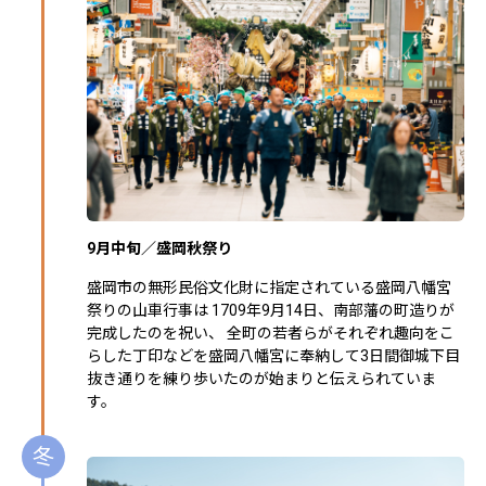
9月中旬／盛岡秋祭り
盛岡市の無形民俗文化財に指定されている盛岡八幡宮
祭りの山車行事は 1709年9月14日、南部藩の町造りが
完成したのを祝い、 全町の若者らがそれぞれ趣向をこ
らした丁印などを盛岡八幡宮に奉納して3日間御城下目
抜き通りを練り歩いたのが始まりと伝えられていま
す。
冬