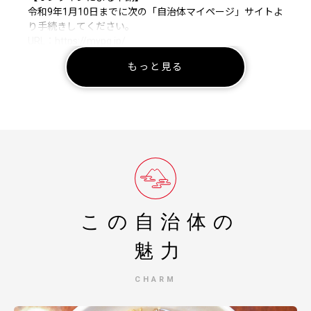
令和9年1月10日までに次の「自治体マイページ」サイトよ
り手続きしてください。
URL：https://mypg.jp/
（申請にはマイナンバーカードとデジタル庁提供のマイナ
もっと見る
ポータルアプリが必要です。）
【書面による申請】
令和9年1月10日までに申請書が当市まで届くように発送く
ださい。
マイナンバーに関する添付書類に漏れのないよう御注意く
ださい。
ダウンロードされる場合は以下よりお願いいたします。
URL：
https://www.soumu.go.jp/main_content/000397109.pdf
▼その他
この自治体の
当市は年末年始期間、閉庁いたします。
閉庁後のお問合せ等につきましては、年明け開庁以降の対
魅力
応となります。ご了承ください。
CHARM
■返礼品に関するお問い合わせ
盛岡市ふるさと納税コールセンター