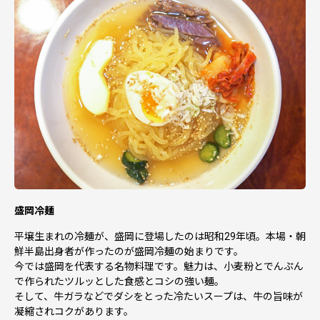
メール ：morioka@furusato-supports.com
電話番号：050-1732-8708
受付時間：08:30~17:30（土日祝日及び年末年始を除く）
■留意事項
のし・包装・名入れのご希望はお受けしておりません。
お申し込み後の返礼品の変更は受けかねますので、ご了承
ください。
ご注文の状況によっては、一時的に品切れが発生する場合
があります。
メーカーの都合により仕様などが変更される場合がありま
す。
色調が実物と異なる場合があります。
写真はイメージです。小物類は商品に含まれません。
盛岡冷麺
ふるさと納税制度の趣旨に鑑み、換金、転売目的のご利用
はお断りさせていただきます。
平壌生まれの冷麺が、盛岡に登場したのは昭和29年頃。本場・朝
未成年者への酒類の販売は固くお断りしています。
鮮半島出身者が作ったのが盛岡冷麺の始まりです。
酒類の購入には、年齢制限があります。20歳未満の購入や
今では盛岡を代表する名物料理です。魅力は、小麦粉とでんぷん
飲酒は法律で禁止されています。
で作られたツルッとした食感とコシの強い麺。
楽天市場では20歳未満の方は、酒類の購入は出来ません。
そして、牛ガラなどでダシをとった冷たいスープは、牛の旨味が
必ず生年月日を入力した上でご購入ください。
凝縮されコクがあります。