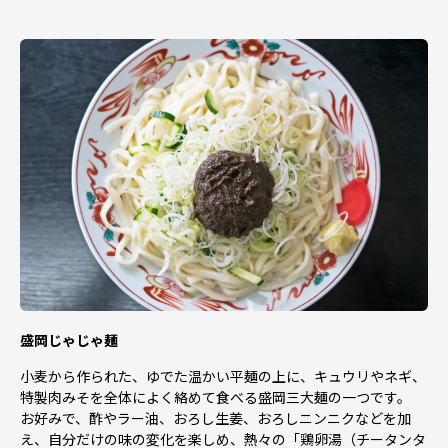
長期不在のご予定や配送曜日希望等があれば要望欄にご記
入ください。
尚、長期不在等により返礼品をお受取りできなかった場
合、再発送はできません。 あらかじめご了承くださいま
せ。
■寄附金受領証明書
入金確認後、注文内容確認画面の【注文者情報】に記載の
住所にお送りいたします。
発送の時期は、入金確認後2週間以内に、お礼の特産品と
は別にお送りいたします。
■ワンストップ特例申請書
ワンストップ特例申請書は、受領証明書と共にお送りいた
します。
盛岡じゃじゃ麺
1/10必着でご返送ください。
小麦から作られた、ゆでた温かい平麺の上に、キュウリやネギ、
特製肉みそを全体によく絡めて食べる盛岡三大麺の一つです。
寄附申込みのキャンセル、返礼品の変更・返品はできませ
お好みで、酢やラー油、おろし生姜、おろしニンニクなどを加
ん。
え、自分だけの味の変化を楽しめ、熱々の「鶏卵湯（チータンタ
また、寄附者様の都合により返礼品がお届けできない場