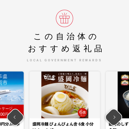
この自治体の
おすすめ返礼品
LOCAL GOVERNMENT REWARDS
0円分JALダ
盛岡冷麺 ぴょんぴょん舎 6食 小分
銀河のしずく 