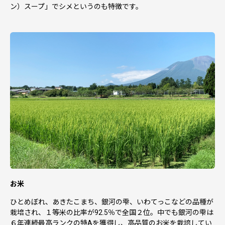
ン）スープ」でシメというのも特徴です。
合、返礼品の再送は致しません。あらかじめご了承くださ
い。
お米
ひとめぼれ、あきたこまち、銀河の雫、いわてっこなどの品種が
栽培され、１等米の比率が92.5％で全国２位。中でも銀河の雫は
６年連続最高ランクの特Aを獲得し、高品質のお米を栽培してい