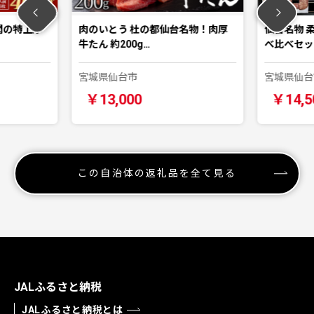
閣の特上厚
肉のいとう 杜の都仙台名物！肉厚
仙台名物 
牛たん 約200g…
べ比べセット
宮城県仙台市
宮城県仙台
￥13,000
￥14,5
この自治体の返礼品を全て見る
JALふるさと納税
JALふるさと納税とは