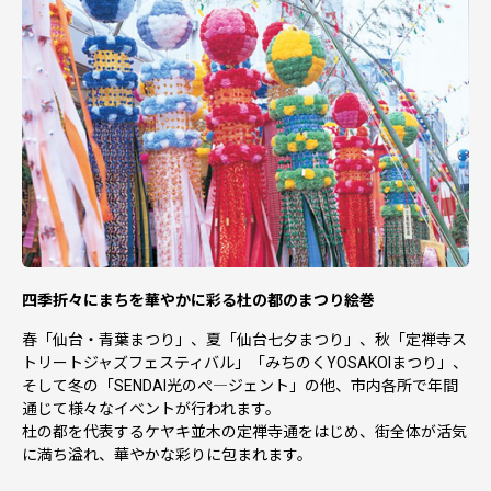
【お礼の品お届け完了後】に行ってください。
お礼の品お届け完了前に会員解除（退会）されます
と、お礼の品発送業務に不具合が生じる場合がございま
す。
９. 仙台市外在住の個人の方にお礼の品をお贈りします。
仙台市在住の方にはお礼の品はお贈りできません。
10. ゴールデンウィーク、お盆、年末年始などの大型連休
の期間中は寄附金受領証明書等のお届けが遅れる場合がご
ざいます。
四季折々にまちを華やかに彩る杜の都のまつり絵巻
春「仙台・青葉まつり」、夏「仙台七夕まつり」、秋「定禅寺ス
トリートジャズフェスティバル」「みちのくYOSAKOIまつり」、
そして冬の「SENDAI光のぺ―ジェント」の他、市内各所で年間
通じて様々なイベントが行われます。
杜の都を代表するケヤキ並木の定禅寺通をはじめ、街全体が活気
に満ち溢れ、華やかな彩りに包まれます。