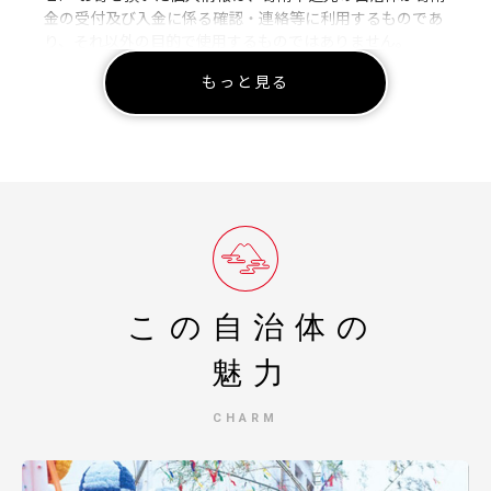
金の受付及び入金に係る確認・連絡等に利用するものであ
り、それ以外の目的で使用するものではありません。
２. お礼の品の確認及び送付等を行うため「申込者情報」
もっと見る
及び「寄附情報」等を本事業を連携して実施する株式会社
JTBに通知します。
３. 寄附金受領証明書等は「申込者情報」の氏名・住所で
発行します。申込者が、税控除を受ける対象者となりま
す。
４. 市町村によって寄附のお礼の仕方は様々です。各自治
体のふるさと納税寄附金制度をよくご確認の上、お申込み
ください。
５. 本年所得について、税の軽減を受ける場合には、寄附
金受領証明書等の領収日が本年中であることが必要です。
領収日は、クレジットカード決済の「決済日」となり
この自治体の
ます。
６. 大変恐れ入りますが、お申込みいただいた寄附の取り
魅力
消しはお受けできかねます、ご了承ください。
７. 申込時点ですでにご希望のお礼の品が品切れになって
CHARM
いる場合は、恐れ入りますが、その他のお礼の品をお選び
いただきますようお願い申し上げます。
８. ふるさと納税サイトの会員解除（退会）をされる際は