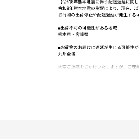
【令和8年熊本地震に伴う配送遅延に関し
令和8年熊本地震の影響により、現在、以
お荷物の出荷停止や配送遅延が発生する
■出荷不可の可能性がある地域
熊本県・宮崎県
■お荷物のお届けに遅延が生じる可能性
九州全域
大変ご迷惑をおかけいたしますが、ご理
----------------------------------------------------
■夏季休業期間中の受付・発送スケジュー
いつも利府町を応援いただき、ありがと
夏季休業期間中（8月8日～8月16日）、
お問い合わせセンターはカレンダー通り
なお、返礼品は発送元事業者のお休みに
8月7日以降のお申し込みは8月17日以
何卒ご了承くださいますようお願いいた
■お礼の品の発送について