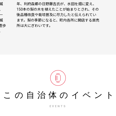
城
年、利府森郷の日野藤吉氏が、水田を畑に変え、
、
150本の梨の木を植えたことが始まりとされ、その
ー
後品種改良や栽培普及に尽力したと伝えられてい
城
ます。梨の季節になると、町内各所に開店する直売
遊歩
所は大にぎわいです。
。
この自治体の
イベン
EVENTS