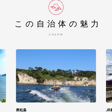
は、返礼品によって異なります。
ージをご確認下さい。
休暇時は目安よりもお日にちを頂く場合もございます。何卒ご了承くださ
ございます。
この自治体の
魅力
■
CHARM
ましては、後日にお届け先ご住所の確認をしております。
処理とさせていただき、その旨のご連絡を差し上げる可能性がございま
※1月の寄附は2月より発送）
けるために必要な書類です。ワンストップ特例申請の有無に関わらず、
領証明書と一緒に郵送いたします。
いて「希望する」をご選択いただいた方
ジや各ポータルサイトを通して、オンラインワンストップ申請をされた実
表松島
J