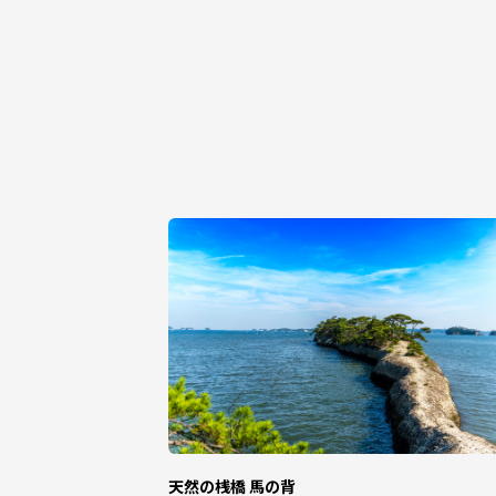
お申込みからお礼の品お届けまでの期間
配送時期目安につきましては、返礼品ペ
※年末年始等の繁忙期や、GW等の長期
※発送に関するご希望に添えない場合が
■配送不可地域からのお申し込みについて
配送不可地域の設定がある返礼品につき
配送不可地域の場合は追ってキャンセル
あらかじめご了承下さい。
■寄附金受領証明書について
返礼品とは別に、後日、郵送致します。（
「寄附金受領証明書」は控除の適用を受
願いします。
■ワンストップ特例申請書について
下記条件に該当する方にのみ、寄附金受
・お申し込み時にワンストップ申請につ
・過去に他自治体も含め、自治体マイペー
ん）
天然の桟橋 馬の背