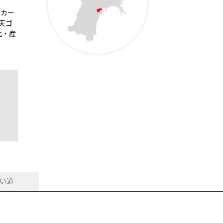
ッカー
天ゴ
化・産
い道