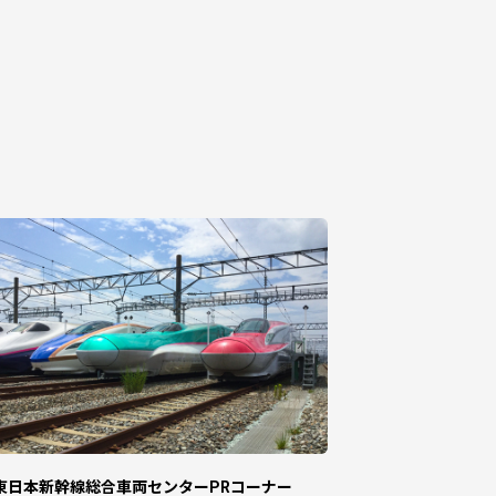
いませ。
す。
処分や紛失等しないよう、大切に保管をお
績がない方（ふるまど/IAMは含みませ
R東日本新幹線総合車両センターPRコーナー