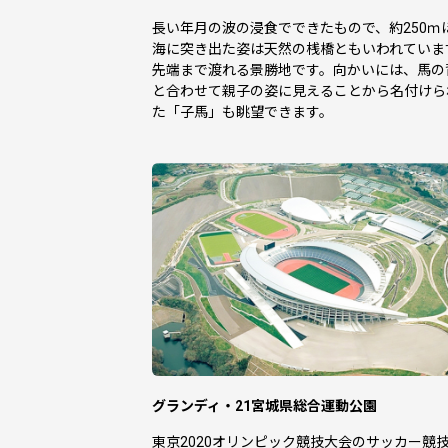
恐れ入りますが、以前オンラインワンス
長い年月の波の浸食でできたもので、約250ｍ
郵送でのワンストップ特例申請をご希望
海に突き出た姿は天然の桟橋ともいわれていま
「自治体マイページ」にて申請書をダウ
先端まで渡れる景勝地です。向かいには、馬の
と合わせて親子の姿に見えることから名付けら
ダウンロードが難しい場合には、下記お
た「子馬」も眺望できます。
----------------------------------------------------
【返礼品に関するお問い合わせ先】
宮城県利府町ふるさと納税返礼品お問い
メール：furusato-rifucho-miyagi@willdriv
TEL：050-5527-3065
営業時間：平日 9:00～17:30 ※年末年始
【受領証やワンストップ特例申請に関す
宮城県利府町役場
経済産業部 商工観光課 シティセール
メール：citysales@rifu-cho.com
TEL：022-767-2120
営業時間：平日 9:00～17:00 ※年末年始
グランディ・21宮城県総合運動公園
----------------------------------------------------
東京2020オリンピック競技大会のサッカー競