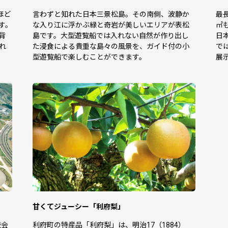
トップ申請をされた方におかれまして、
ほど
言わずと知れた日本三景松島。その南側、波静か
最長
の場合には、
す。
な入り江に浮かぶ緑と奇岩が美しいエリアが表松
㎡
ンロード・印刷いただき、お送りいただけますようお願いいたします。
背
島です。大型遊覧船では入れない自然が作り出し
日
れ
た浸食による貴重な島々の風景を、ガイド付の小
で
問い合わせセンターへお申し出いただけますようお願いいたします。
型遊覧船で楽しむことができます。
展
-----
合わせセンター（株式会社ウィルドリブン）
en.co.jp
除く
るお問い合わせ先】
ス係
除く
甘くてジューシー「利府梨」
-----
技会
利府町の特産品「利府梨」は、明治17（1884）