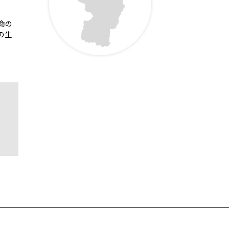
命の
の生