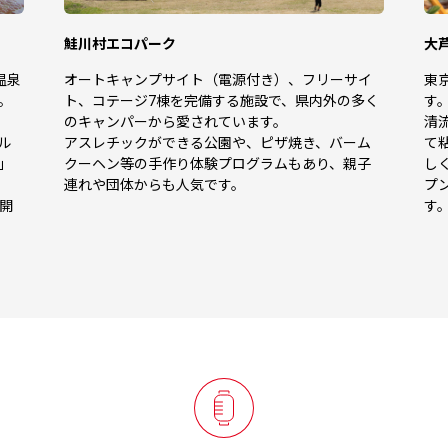
鮭川村エコパーク
大
温泉
オートキャンプサイト（電源付き）、フリーサイ
東
。
ト、コテージ7棟を完備する施設で、県内外の多く
す
のキャンパーから愛されています。
清
ル
アスレチックができる公園や、ピザ焼き、バーム
て
」
クーヘン等の手作り体験プログラムもあり、親子
し
連れや団体からも人気です。
プ
開
す