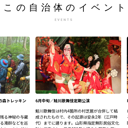
この自治体の
イベン
EVENTS
の森トレッキン
6月中旬／鮭川歌舞伎定期公演
鮭川歌舞伎は村内4箇所の村芝居が合併して結
残る神秘の与蔵
成されたもので、その起源は安永2年（江戸時
る滝群などを巡
代）までに遡ります。山形県指定無形民俗文化