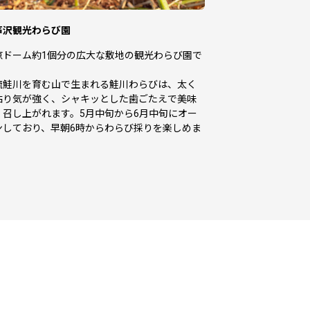
芦沢観光わらび園
京ドーム約1個分の広大な敷地の観光わらび園で
。
流鮭川を育む山で生まれる鮭川わらびは、太く
粘り気が強く、シャキッとした歯ごたえで美味
く召し上がれます。5月中旬から6月中旬にオー
ンしており、早朝6時からわらび採りを楽しめま
。