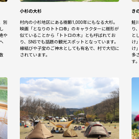
小杉の大杉
き
、別
村内の小杉地区にある樹齢1,000年にもなる大杉。
鮭
し
映画「となりのトトロ®」のキャラクターに樹形が
り
絶や
似ていることから「トトロの木」とも呼ばれてお
と
へ
り、SNSでも話題の観光スポットとなっています。
け
縁結びや子宝のご神木としても有名で、村で大切に
け
数
されています。
多
す