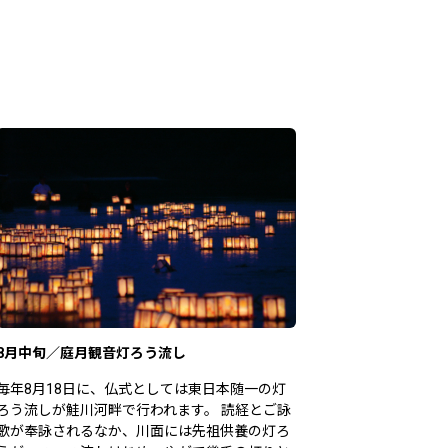
ト
8月中旬／庭月観音灯ろう流し
毎年8月18日に、仏式としては東日本随一の灯
ろう流しが鮭川河畔で行われます。 読経とご詠
歌が奉詠されるなか、川面には先祖供養の灯ろ