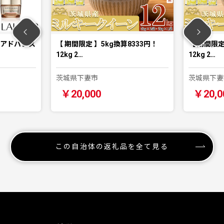
開】アドバンス
【 期間限定 】5kg換算8333円！
【 期間限定
12kg 2…
12kg 2…
茨城県下妻市
茨城県下妻
￥20,000
￥20,0
この自治体の返礼品を全て見る