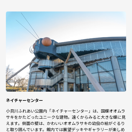
・≪2025年12月14日（日）≫までにご入金の確認ができ
たものにつきましては、年内にお届けできるよう手配をさ
せていただきます。
・ ≪2025年12月14日（日）≫までにご入金の確認ができ
たものであっても「季節物」や「予約商品」などの為、年
内にお届けできないお礼の品がございます。詳しくは各お
礼の品の詳細ページをご覧ください
・≪2025年12月15日（月）≫以降のお申し込みにつきま
しては、2026年1月以降の発送になりますのでご了承お願
いいたします。
・年末年始に寄附申込をいただきましたお礼の品の発送に
ついては、年末年始の影響で、
ページに記載されている日数以上のお時間をいただく場合
があります。
ネイチャーセンター
※日時指定のご希望はお受けいたしかねます。
小貝川ふれあい公園内「ネイチャーセンター」は、国蝶オオムラ
サキをかたどったユニークな建物。遠くからみると大きな蝶に見
【オンライン・ワンストップ特例申請について】
えます。側面の壁は、かわいいオオムラサキの幼虫の絵がぐるり
下妻市は「自治体マイページ」によるオンライン・ワン
と取り囲んでいます。館内では展望デッキやギャラリーが楽しめ
ストップ特例申請に対応しています。