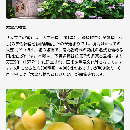
大宝八幡宮
「大宝八幡宮」は、大宝元年（701年）、藤原時忠公が筑紫(つく
し)の宇佐神宮を勧請創建したのが始まりです。境内はかつての
大宝（だいほう）城の城後で、南北朝時代の動乱の名残を留める
国指定史跡です。本殿は、下妻多賀谷氏 第7代 多賀谷重経により
天正5年（1577年）に建立され、国指定重要文化財となっていま
す。6月になると約300種類・4,000株のあじさいが咲き誇り、6
月下旬には「大宝八幡宮あじさい祭」が開催されます。