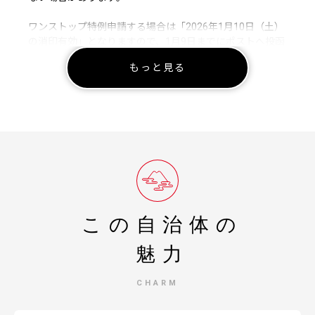
ワンストップ特例申請する場合は「2026年1月10日（土）
の消印有効」となりますので、1月9日までにポストへ投函
いただくか、1月10日中に郵便局へお持ち込みください。
もっと見る
ワンストップ特例申請をお急ぎの方は、次の２つ方法のい
ずれかで対応をお願いします。
（１）郵送による方法
本URLから申請書（ひな形）をダウンロードいただき、必
要事項（寄附者情報・寄附情報）を記入の上、下記送付先
へ郵送をお願いします。
https://www.city.shimotsuma.lg.jp/shisei/kifu/furusatoshimot
（２）オンラインによる方法
『自治体マイページ』（https://mypg.jp/faq/）を使ってオ
この自治体の
ンライン申請をお願いします。
申請時に必要となる寄附番号は、注文受付メールの本文
魅力
に記載の「注文番号」です。
※寄附データ取込のタイミングにより、寄附情報が反映さ
CHARM
れていない場合がありますの
で、反映されるまでお待ちいただき、お手続きください。