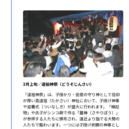
3月上旬／道祖神祭（どうそじんさい）
「道祖神祭」は、子授かり・安産の守り神として信仰
が厚い高道祖（たかさい）神社において、子授け神事
や追儺式（ついなしき）が盛大に行われます。「縁起
物」や氏子がシンコ餅で作る「塞棒（さやりぼう）」
が参拝する人たちに頒布され、遠近より詣でる大勢の
人たちで賑わいます。一つには子授け祈願の神事とし