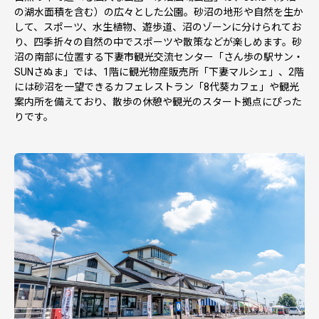
の湖水面積を含む）の広々とした公園。砂沼の地形や自然を生か
して、スポーツ、水生植物、遊歩道、沼のゾーンに分けられてお
り、四季折々の自然の中でスポーツや散策などが楽しめます。砂
沼の南部に位置する下妻市観光交流センター「さん歩の駅サン・
SUNさぬま」では、1階に観光物産販売所「下妻マルシェ」、2階
には砂沼を一望できるカフェレストラン「8代葵カフェ」や観光
案内所を備えており、散歩の休憩や観光のスタート拠点にぴった
りです。