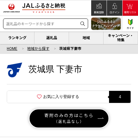
新規登録
ログイン
寄附リスト
ガイド
キャンペーン・
ランキング
返礼品
地域
特集
HOME
地域から探す
茨城県下妻市
茨城県 下妻市
お気に入り登録する
4
寄附のみの方はこちら
（返礼品なし）