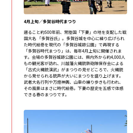
4月上旬／多賀谷時代まつり
遡ること約500年前、常陸国「下妻」の地を支配した戦
国大名 「多賀谷氏」。多賀谷城を中心に繰り広げられ
た時代絵巻を現代の「多賀谷城跡公園」で再現する
「多賀谷時代まつり」は、毎年4月上旬に開催されま
す。会場の多賀谷城跡公園には、県内外から約4,000人
もの観光客が訪れ、川越藩火縄銃鉄砲隊保存会による
「古式火縄銃演武」がまつりの見せどころで、火縄銃
から発せられる銃声が大いにまつりを盛り上げます。
武者大名行列や万燈神輿、山車の練り歩きも行われ、
その風景はまさに時代絵巻。下妻の歴史を五感で体感
できる春のまつりです。