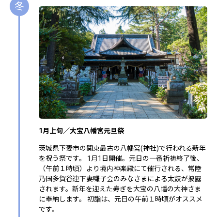
冬
1月上旬／大宝八幡宮元旦祭
茨城県下妻市の関東最古の八幡宮(神社)で行われる新年
を祝う祭です。 1月1日開催。元日の一番祈祷終了後、
（午前１時頃）より境内神楽殿にて催行される、常陸
乃国多賀谷連下妻囃子会のみなさまによる太鼓が披露
されます。新年を迎えた寿ぎを大宝の八幡の大神さま
に奉納します。 初詣は、元日の午前１時頃がオススメ
です。