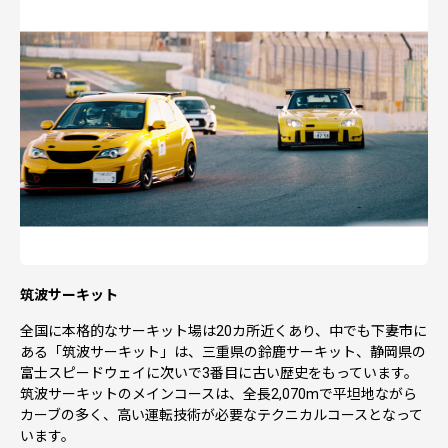
なお、一度、オンラインワンストップ特例申請をされた方
には、寄附証明書（ハガキ型）のみをお送りしております
ので、引き続き、『自治体マイページ』（オンライン）で
の申請をお願いします。
※2026年1月10日（土）を過ぎたり、書類不備等の場合
は、申請の受付ができず、
確定申告をしていただく必要がございますのでご注意くだ
さい。
【送付期限】
2026年1月10日（土）※消印有効
筑波サーキット
【送付先】
〒304-8501
全国に本格的なサーキット場は20カ所近くあり、中でも下妻市に
茨城県下妻市本城町三丁目13番地
ある「筑波サーキット」は、三重県の鈴鹿サーキット、静岡県の
下妻市役所（ふるさと下妻寄附担当）宛
富士スピードウェイに次いで3番目に古い歴史をもっています。
筑波サーキットのメインコースは、全長2,070mで平坦地ながら
カーブの多く、高い運転技術が必要なテクニカルコースとなって
■お礼の品配送について
います。