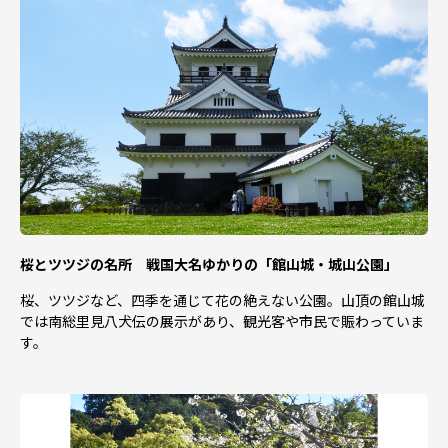
【個人情報の取り扱い】
・当自治体は返礼品配送に係る業務及び問合わせ業務（寄
附情報の提供サービスを含む）をふるさと納税サポートセ
ンターに委託し寄附申込情報
を提供します。
・寄附決済完了後ふるさと納税サポートセンターより返礼
品配送および配送情報等の確認方法に関する案内を送付し
ます。
※当自治体は寄附受領証明書の送付業務をふるさと納税サ
ポートセンターに委託しており寄附申込情報をふるさと納
税サポートセンターに提供します。
・配送先が寄附者様のご住所と異なる場合は、寄附者様の
氏名を配送伝票に印字いたします。
桜とツツジの名所 戦国大名ゆかりの「館山城・城山公園」
桜、ツツジなど、四季を通じて花の絶えない公園。山頂の館山城
では南総里見八犬伝の展示があり、観光客や市民で賑わっていま
す。