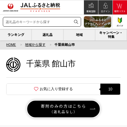
新規登録
ログイン
寄附リスト
ガイド
キャンペーン・
ランキング
返礼品
地域
特集
HOME
地域から探す
千葉県館山市
千葉県 館山市
お気に入り登録する
10
寄附のみの方はこちら
（返礼品なし）