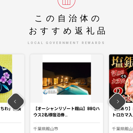
この自治体の
おすすめ返礼品
LOCAL GOVERNMENT REWARDS
うちわ」柄長
【オーシャンリゾート館山】BBQハ
【訳あり】
ウス2名様宿泊券…
トロカマ入
千葉県館山市
千葉県館山