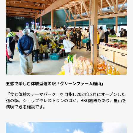
【配送】
・返礼品の在庫状況により、返礼品ページ内表記のお届け
時期以上に時間を頂戴する場合がございます。あらかじめ
ご了承ください。
・返礼品毎にお届け時期が異なります。詳しくは各返礼品
ページ内に案内がございますのでそちらをご確認くださ
い。
・お届けをいたしました返礼品は確実にお受取りくださ
い。長期不在等寄附者様事由による返送、劣化においては
再送はいたしかねます。
・梱包は返礼品毎に個別に実施してお届けいたします（複
数の返礼品の同一梱包はいたしかねます）。
五感で楽しむ体験型道の駅「グリーンファーム館山」
・離島にはクール便でのお届けが出来ませんのでご注意く
ださい。
「食と体験のテーマパーク」を目指し2024年2月にオープンした
道の駅。ショップやレストランのほか、BBQ施設もあり、里山を
【寄附受領証明書】
満喫できる施設です。
・返礼品と寄附金受領証明書は別便で送付します。
・お礼品の申込完了日から、2週間程度を目安に送付しま
す。
・年末年始は、発送スケジュールが異なります。