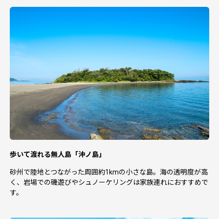
雇用商工課 ふるさと納税係
・申請受付完了をお知らせする「ワンストップ特例申請受
付書」について、年末期間中は発行に2週間から3週間ほど
お時間をいただく場合がありますのでご了承ください。
○お礼品の発送について
年末年始期間（12月29日から1月3日）は、お礼品の発送
を休止します。この期間にお申込みいただいたお礼品は1
月8日以降順次発送いたします。
・当自治体は、ふるさと納税サポートセンター（以下「ふ
るさと納税サポートセンター」）へ返礼品配送等を委託す
歩いて渡れる無人島「沖ノ島」
る場合があります。
・当自治体は自己又はふるさと納税サポートセンターに帰
砂州で陸地とつながった周囲約1kmの小さな島。海の透明度が高
責事由なく申込者が返礼品を受領できない場合、再配達の
く、岩場での磯遊びやシュノーケリングは家族連れにおすすめで
義務を負わないものとします。
す。
・申込者に配送された返礼品の瑕疵等につき自己又はふる
さと納税サポートセンターに帰責事由のある場合を除き、