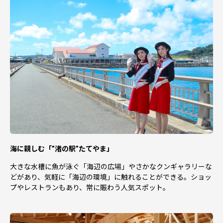
ふるさと納税サポートセンターは代
替品の提供損害賠償その他いかなる責任も負わないものと
します。
・返礼品は当自治体以外にお住いの方のみへのお届けとな
ります。当自治体にお住まいの方については返礼品をお受
け取りいただけません。あらかじめ
ご了承ください。
【返礼品】
・寄附完了後のキャンセルや申込み内容の変更は出来ませ
ん。入力内容に間違いないかご確認ください。
・当自治体は提供事業者の在庫状況等により返礼品を変更
し提供を中止する場合があります。返礼品を変更する場
合、当自治体もしくはふるさと
納税サポートセンターより申込者に通知し当自治体指定の
海に親しむ「”渚の駅”たてやま」
代替品から選択を求めます。
大きな水槽に魚が泳ぐ「海辺の広場」やさかなクンギャラリーな
・生産者または天候等、都合により予告なく返礼品の内容
どがあり、気軽に「海辺の環境」に触れることができる。ショッ
を変更させていただく場合がございます。
プやレストランもあり、常に賑わう人気スポット。
・返礼品の画像には、収穫直後の実物写真、梱包時の写
真、調理写真やイメージ写真等もございますので、返礼品
選択時のイメージと異なることが
ございます。あらかじめご了承ください。