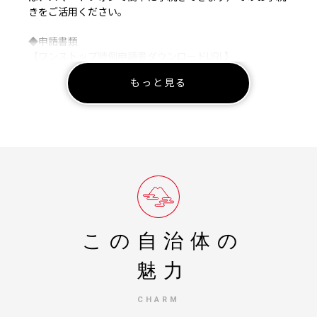
きをご活用ください。
◆申請書類
【ワンストップ特例申請書ダウンロードURL】
https://www.soumu.go.jp/main_content/000397109.pdf
もっと見る
上記URLに、添付書類についてご紹介しておりますのでご
確認ください。
【オンライン申請はこちらから】
https://www.city.tateyama.chiba.jp/gyouzai/page100074.html
【ワンストップ特例申請書類をご自身でプリントアウト・
郵送される方はこちら】
https://www.city.tateyama.chiba.jp/files/300372484.pdf
(外部サイトへ遷移します。個人情報の保護は遷移先サイト
この自治体の
の方針に従います。)
魅力
◆送付先
〒294-8601
CHARM
千葉県館山市北条1145-1