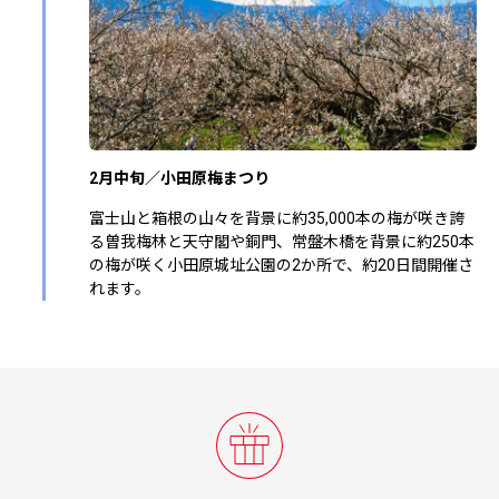
2月中旬／小田原梅まつり
富士山と箱根の山々を背景に約35,000本の梅が咲き誇
る曽我梅林と天守閣や銅門、常盤木橋を背景に約250本
の梅が咲く小田原城址公園の2か所で、約20日間開催さ
れます。