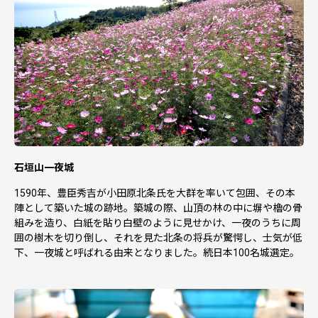
石垣山一夜城
1590年、豊臣秀吉が小田原北条氏を大群を率いて包囲、その本
陣として築いた城の跡地。築城の際、山頂の林の中に塀や櫓の骨
組みを造り、白紙を貼り白壁のように見せかけ、一夜のうちに周
囲の樹木を切り倒し、それを見た北条の将兵が驚愕し、士気が低
下、一夜城と呼ばれる由来となりました。続日本100名城選定。