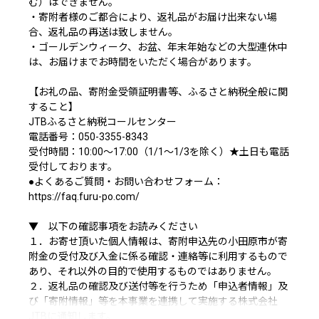
む）はできません。
・寄附者様のご都合により、返礼品がお届け出来ない場
合、返礼品の再送は致しません。
・ゴールデンウィーク、お盆、年末年始などの大型連休中
は、お届けまでお時間をいただく場合があります。
【お礼の品、寄附金受領証明書等、ふるさと納税全般に関
すること】
JTBふるさと納税コールセンター
電話番号：050-3355-8343
受付時間：10:00～17:00（1/1～1/3を除く）★土日も電話
受付しております。
●よくあるご質問・お問い合わせフォーム：
https://faq.furu-po.com/
▼ 以下の確認事項をお読みください
１．お寄せ頂いた個人情報は、寄附申込先の小田原市が寄
附金の受付及び入金に係る確認・連絡等に利用するもので
あり、それ以外の目的で使用するものではありません。
２．返礼品の確認及び送付等を行うため「申込者情報」及
び「寄附情報」等を本事業を連携して実施する株式会社
JTBに通知します。