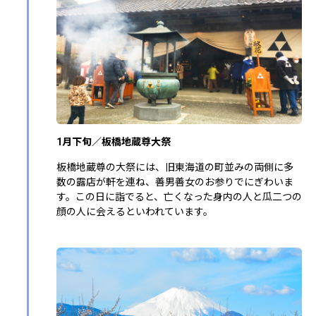
1月下旬／板橋地蔵尊大祭
板橋地蔵尊の大祭には、旧東海道の町並みの両側に多
数の露店が軒を連ね、善男善女のお参りでにぎわいま
す。この日に詣でると、亡くなった身内の人と瓜二つの
顔の人に会えるといわれています。