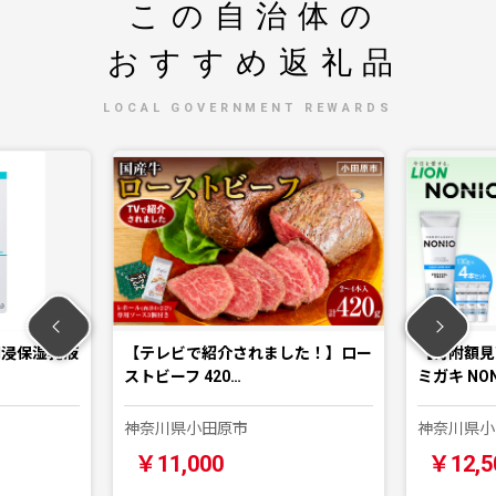
この自治体の
おすすめ返礼品
LOCAL GOVERNMENT REWARDS
 潤浸保湿乳液
【テレビで紹介されました！】ロー
【寄附額見
ストビーフ 420…
ミガキ NO
神奈川県小田原市
神奈川県小
￥11,000
￥12,5