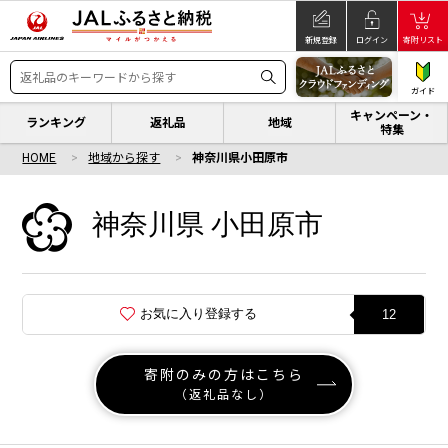
新規登録
ログイン
寄附リスト
ガイド
キャンペーン・
ランキング
返礼品
地域
特集
HOME
地域から探す
神奈川県小田原市
神奈川県 小田原市
お気に入り登録する
12
寄附のみの方はこちら
（返礼品なし）