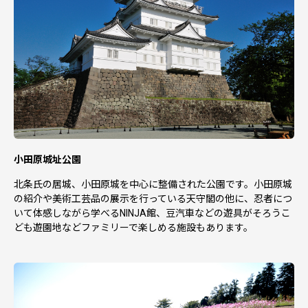
９．梱包は返礼品ごとに個別に実施してお届けいたしま
す。複数返礼品の同一同梱はいたしかねます。
10．離島にはクール便でのお届けが出来ませんのでご注意
ください。
11．返礼品の画像には、収穫直後の実物写真、梱包時の写
真、調理写真やイメージ写真等もございますので、返礼品
選択時のイメージと異なる場合がございますこと、あらか
じめご了承ください。
12．ふるさと納税サイトの会員解除（退会）をされる際は
【お礼の品お届け完了後】に行ってください。お礼の品お
届け完了前に会員解除（退会）されますと、お礼の品発送
小田原城址公園
業務に不具合が生じる場合がございます。
13．小田原市外在住の個人の方に返礼品をお贈りします。
北条氏の居城、小田原城を中心に整備された公園です。小田原城
小田原市在住の方には返礼品はお贈りできません。
の紹介や美術工芸品の展示を行っている天守閣の他に、忍者につ
14．寄附完了後のキャンセルや申込内容の変更は出来ませ
いて体感しながら学べるNINJA館、豆汽車などの遊具がそろうこ
ん。入力内容に間違いがないかご確認ください。
ども遊園地などファミリーで楽しめる施設もあります。