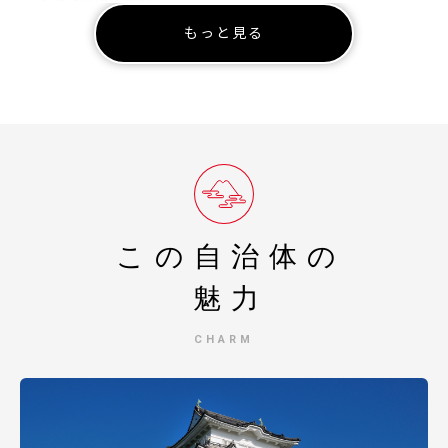
３．寄附金受領証明書等は「申込者情報」の氏名・住所で
もっと見る
発行します。申込者が、税控除を受ける対象者となりま
す。返礼品と別便での発送となりますこと、あらかじめご
了承ください。
４．市町村によって寄附のお礼の仕方は様々です。各自治
体のふるさと納税寄附金制度をよくご確認の上、お申込み
ください。
５．本年所得について、税の軽減を受ける場合には、寄附
金受領証明書等の領収日が本年中であることが必要です。
領収日は、クレジットカード決済の「決済日」となりま
す。
６．申込時点ですでにご希望の返礼品が品切れになってい
この自治体の
る場合は、恐れ入りますが、その他の返礼品をお選びいた
だきますようお願い申し上げます。
魅力
７．返礼品ごとにお届け時期が異なります。詳細は、返礼
品の詳細ページにてご確認ください。また在庫の状況によ
CHARM
り、お届けにお時間がかかる可能性もありますこと、あら
かじめご了承ください。
８．長期不在等の寄附者様事由による返礼品の返送、劣化
における補償においては、再配達を含め対応はいたしかね
ますこと、あらかじめご了承ください。