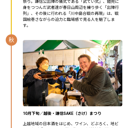
祭り。謙信公出陣の儀式である「武てい式」、鎧兜に
身をつつんだ武者達が春日山周辺を練り歩く「出陣行
列」、その後に行われる「川中島合戦の再現」は、戦
国絵巻さながらの迫力と臨場感で見る人を魅了しま
す。
秋
10月下旬／越後・謙信SAKE（さけ）まつり
上越地域の日本酒をはじめ、ワイン、どぶろく、地ビ