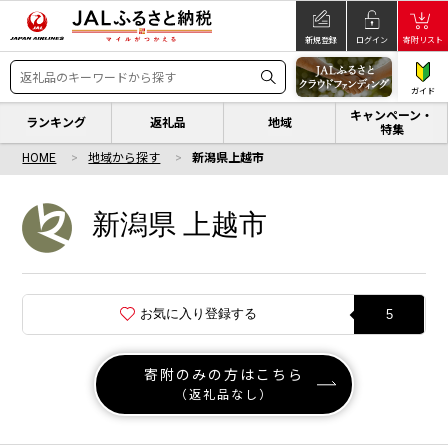
新規登録
ログイン
寄附リスト
ガイド
キャンペーン・
ランキング
返礼品
地域
特集
HOME
地域から探す
新潟県上越市
新潟県 上越市
お気に入り登録する
5
寄附のみの方はこちら
（返礼品なし）