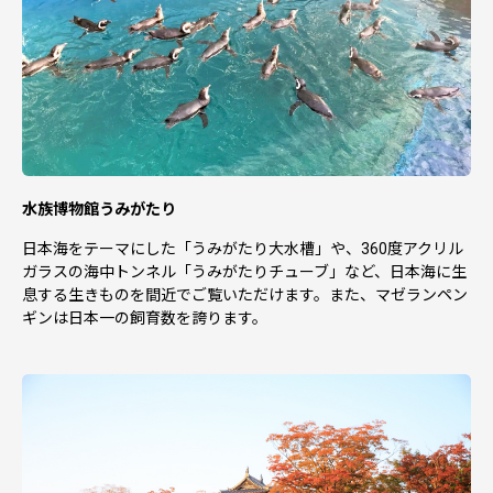
■自治体窓口
新潟県上越市 ふるさと応援室
〒943-8601 新潟県上越市木田1-1-3
電話 025-520-5625
・寄附申し込み後のキャンセルは承れませんので、ご了承
ください。
・上越市にお住いの方は返礼品対象外となります。
・寄附申し込み後の寄附者様の申し出による返礼品の変
水族博物館うみがたり
更・交換は承れません。
・長期不在等、寄附者様事由による返礼品の未受領に対す
日本海をテーマにした「うみがたり大水槽」や、360度アクリル
る再送は承れません。
ガラスの海中トンネル「うみがたりチューブ」など、日本海に生
・生産者または天候等の都合により、返礼品の内容を変更
息する生きものを間近でご覧いただけます。また、マゼランペン
させていただく場合がございます。
ギンは日本一の飼育数を誇ります。
・返礼品の在庫の状況により、お届けまでにお時間をいた
だく場合がございます。
・寄附受領証明書は返礼品とは別でお届けさせていただき
ます。
■個人情報の取り扱いについて
お寄せいただいた個人情報は、寄附金の受付、入金及び返