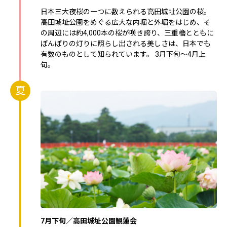
日本三大夜桜の一つに数えられる高田城址公園の桜。
高田城址公園をめぐる広大な内堀と外堀をはじめ、そ
の周辺には約4,000本の桜が咲き誇り、三重櫓とともに
ぼんぼりの灯りに照らし出される美しさは、日本でも
有数のものとして知られています。 3月下旬～4月上
旬。
夏
7月下旬／高田城址公園観蓮会