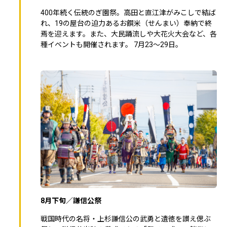
400年続く伝統のぎ園祭。高田と直江津がみこしで結ば
れ、19の屋台の迫力あるお饌米（せんまい）奉納で終
焉を迎えます。また、大民踊流しや大花火大会など、各
種イベントも開催されます。 7月23～29日。
8月下旬／謙信公祭
戦国時代の名将・上杉謙信公の武勇と遺徳を讃え偲ぶ