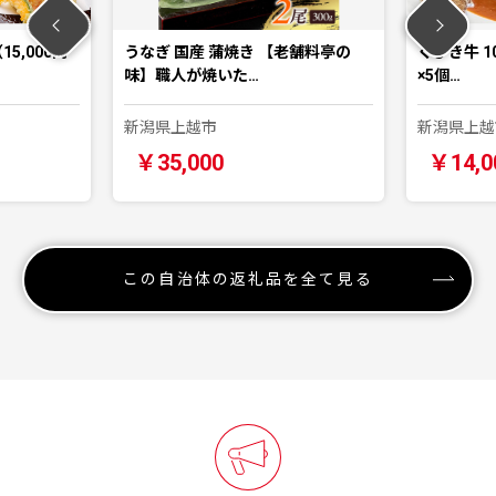
5,000円
うなぎ 国産 蒲焼き 【老舗料亭の
くびき牛 1
味】職人が焼いた…
×5個…
新潟県上越市
新潟県上越
￥35,000
￥14,0
この自治体の返礼品を全て見る