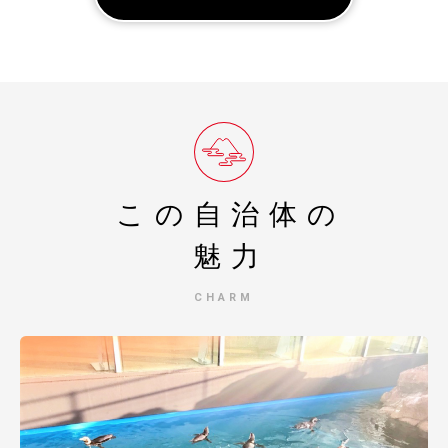
を廃止し、原則「ペーパーレス(オンライン)」での受付と
させていただいております。
ワンストップ特例申請を希望された方には、後日、手続
き方法を記載した「受領証明書(圧着はがき)」をお送りい
たします。はがきが届きましたら、以下のいずれかの方法
でお手続きをお願い申し上げます。
1. オンラインで申請する(推奨・最短 1分)
スマートフォンアプリ「 IAM(アイアム)」を利用し、
マイナンバーカードをかざすだけで、紙の提出や切手不要
この自治体の
で即座に申請が完了します。
2. ご自身でダウンロードして郵送する
魅力
「ふるまど」等のサイトより申請書をダウンロード・
印刷し、添付書類を同封の上、自治体へ郵送してくださ
CHARM
い。
※ご自宅にプリンター等の印刷環境がなく、紙の申請書の
郵送を希望される場合は、お手数ですが「受領証明書(は
がき)」が届き次第、記載されている案内窓口までお申し
付けください。