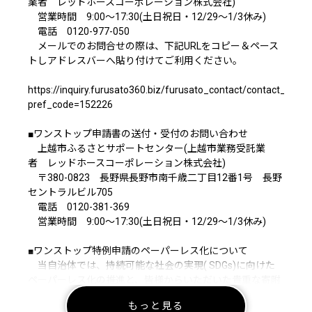
業者 レッドホースコーポレーション株式会社)
営業時間 9:00～17:30(土日祝日・12/29～1/3休み)
電話 0120-977-050
メールでのお問合せの際は、下記URLをコピー＆ペース
トしアドレスバーへ貼り付けてご利用ください。
https://inquiry.furusato360.biz/furusato_contact/contact_pref.
pref_code=152226
■ワンストップ申請書の送付・受付のお問い合わせ
上越市ふるさとサポートセンター(上越市業務受託業
者 レッドホースコーポレーション株式会社)
〒380-0823 長野県長野市南千歳二丁目12番1号 長野
セントラルビル705
電話 0120-381-369
営業時間 9:00～17:30(土日祝日・12/29～1/3休み)
■ワンストップ特例申請のペーパーレス化について
当自治体では、持続可能な社会の実現( SDGs)に向けた
ペーパーレス化の推進と、皆様からいただいた貴重な寄附
金を1円でも多く地域の未来を担う事業(子育て支援やまち
もっと見る
づくりなど)へ直接還元するため、紙の申請書の一斉郵送