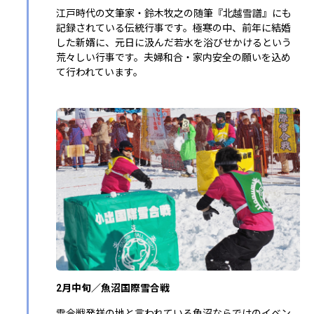
江戸時代の文筆家・鈴木牧之の随筆『北越雪譜』にも
記録されている伝統行事です。極寒の中、前年に結婚
した新婿に、元日に汲んだ若水を浴びせかけるという
荒々しい行事です。夫婦和合・家内安全の願いを込め
て行われています。
2月中旬／魚沼国際雪合戦
雪合戦発祥の地と言われている魚沼ならではのイベン