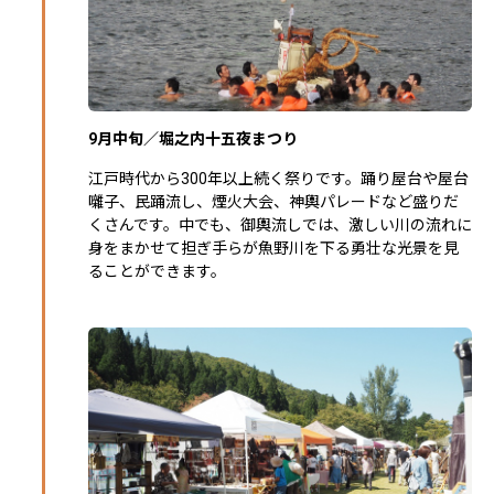
9月中旬／堀之内十五夜まつり
江戸時代から300年以上続く祭りです。踊り屋台や屋台
囃子、民踊流し、煙火大会、神輿パレードなど盛りだ
くさんです。中でも、御輿流しでは、激しい川の流れに
身をまかせて担ぎ手らが魚野川を下る勇壮な光景を見
ることができます。