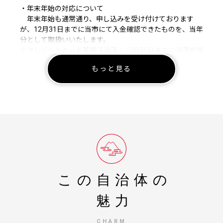
・年末年始の対応について
年末年始も通常通り、申し込みを受け付けております
が、12月31日までに当市にて入金確認できたものを、当年
分として取扱いいたします。
※クレジットカード等電子決済：12月31日までに決済処理
が完了しているもの。
もっと見る
・キャンセルについて
寄附完了後のキャンセルや申込内容の変更はできませ
ん。「決済が年をまたぎ1月1日になってしまった。」「控
除額の上限を超えて申し込んでしまった。」「寄附金額や
返礼品を間違えた。」等、寄附者様の都合でのキャンセル
は対応できませんので、十分ご注意ください。
・寄附金受領証明書発行について
12月31日までにご入金確認ができたものを当年分として
発行いたします。12月27日以降にご入金の確認がとれたも
この自治体の
のにつきましては、翌年1月以降の発送となります。1月末
日までに寄附金受領証明書が届かない場合にはご連絡くだ
魅力
さい。
CHARM