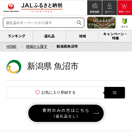
新規登録
ログイン
寄附リスト
ガイド
キャンペーン・
ランキング
返礼品
地域
特集
HOME
地域から探す
新潟県魚沼市
新潟県 魚沼市
お気に入り登録する
31
寄附のみの方はこちら
（返礼品なし）