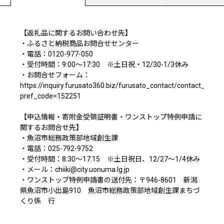
【返礼品に関するお問い合わせ先】
・ふるさと納税商品お問合せセンター
・電話：0120-977-050
・受付時間：9:00～17:30 ※土日祝・12/30-1/3休み
・お問合せフォーム：
https://inquiry.furusato360.biz/furusato_contact/contact_pref.
pref_code=152251
【申込情報・寄附金受領証明書・ワンストップ特例申請に
関するお問合せ先】
・魚沼市総務政策部地域創生課
・電話：025-792-9752
・受付時間：8:30～17:15 ※土日祝日、12/27～1/4休み
・メール：chiiki@city.uonuma.lg.jp
・ワンストップ特例申請書の送付先：〒946-8601 新潟
県魚沼市小出島910 魚沼市総務政策部地域創生課まちづ
くり係 行