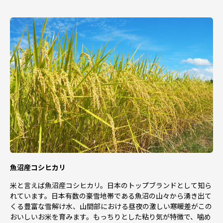
・ワンストップ特例申請について
ワンストップ特例をご利用される場合は、寄附した翌年
の１月10日必着で当市に申請書類を送付してください。オ
ンライン申請（自治体マイページ）にも対応しておりま
す。
提出期限を過ぎて申請書が当市に到着した場合や添付書
類（本人確認資料＋個人番号確認資料）が不足している場
合は受付ができませんので十分ご注意願います。
寄附の申込み時にワンストップ特例申請書を希望された
方には、申請書を受領証明書に同封してお送りしますが、
お急ぎの場合は寄附者様にて申請書をご用意ください。
・お礼の品について
年内配送希望およびお届け日時の指定につきましては受け
かねますので、あらかじめご了承ください。
魚沼産コシヒカリ
・閉庁日について
当市は土日祝日、12月27日から翌年1月4日までの期間
米と言えば魚沼産コシヒカリ。日本のトップブランドとして知ら
は閉庁いたします。閉庁期間中にいただいたお問い合わせ
れています。日本有数の豪雪地帯である魚沼の山々から湧き出て
等については、翌開庁日以降の対応となりますので、あら
くる豊富な雪解け水、山間部における昼夜の激しい寒暖差がこの
かじめご了承ください。
おいしいお米を育みます。もっちりとした粘り気が特徴で、噛め