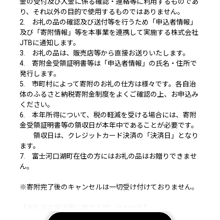
金の受付及び入金に係る確認・連絡等に利用するものであ
り、それ以外の目的で使用するものではありません。
2. お礼の品の確認及び送付等を行うため「申込者情報」
及び「寄附情報」等を本事業を連携して実施する株式会社
JTBに通知します。
3. お礼の品は、販売店等から直接お送りいたします。
4. 寄附金受領証明書等は「申込者情報」の氏名・住所で
発行します。
5. 市町村によって寄附のお礼の仕方は様々です。各自治
体のふるさと納税寄附金制度をよくご確認の上、お申込み
ください。
6. 本年所得について、税の軽減を受ける場合には、寄附
金受領証明書等の領収日が本年中であることが必要です。
領収日は、クレジットカード決済の「決済日」となり
ます。
7. 富士河口湖町在住の方にはお礼の品はお贈りできませ
ん。
※寄附完了後のキャンセルは一切受け付けておりません。
【返礼品の発送等に関する問い合わせ先】
JTBふるさと納税コールセンター