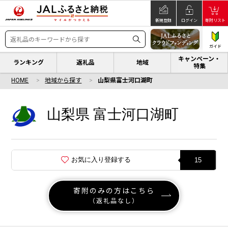
新規登録
ログイン
寄附リスト
ガイド
キャンペーン・
ランキング
返礼品
地域
特集
HOME
地域から探す
山梨県富士河口湖町
山梨県 富士河口湖町
お気に入り登録する
15
寄附のみの方はこちら
（返礼品なし）