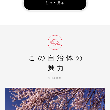
もっと見る
電話：050-3146-8476
営業時間：10時～17時
年中無休（但し、1/1～1/3除く）
★土日も電話受付しております。
※お電話が大変混み合い繋がりにくいこともございますの
で、ご了承くださいませ。
※お電話または問合せフォームよりお問い合わせくださ
い。
【寄附金・受領証等に関する問い合わせ】
この自治体の
富士河口湖町政策企画課
TEL：0555（72）1129
魅力
Mail：seisaku@town.fujikawaguchiko.lg.jp
CHARM