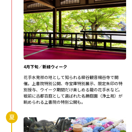
4月下旬／新緑ウィーク
花手水発祥の地として知られる柳谷観音楊谷寺で開
催。上書院特別公開、寺宝庫特別展示、限定朱印の特
別授与、ウイーク期間だけ楽しめる龍の花手水など。
戦前に古都百庭として選ばれた名勝庭園（浄土苑）が
眺められる上書院の特別公開も。
夏