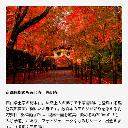
京都屈指のもみじ寺 光明寺
西山浄土宗の総本山。法然上人の弟子で平家物語にも登場する熊
谷次郎直実が開いたお寺です。数百本のモミジが彩りを添える約
2万坪に及ぶ境内では、視界一面を紅葉に染める約200ｍの「も
みじ参道」があり、フォトジェニックなもみじシーンに出会えま
す。（撮影：三宅 徹）