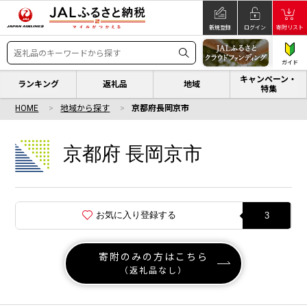
新規登録
ログイン
寄附リスト
ガイド
キャンペーン・
ランキング
返礼品
地域
特集
HOME
地域から探す
京都府長岡京市
京都府 長岡京市
お気に入り登録する
3
寄附のみの方はこちら
（返礼品なし）