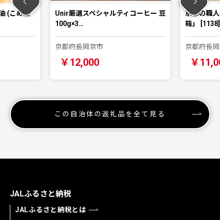
油 (こめ胚
Unir厳選スペシャルティコーヒー 豆
京都の職人
100g×3…
箱」 [1138]
京都府長岡京市
京都府長岡
￥12,000
￥11,0
この自治体の返礼品を全て見る
JALふるさと納税
JALふるさと納税とは