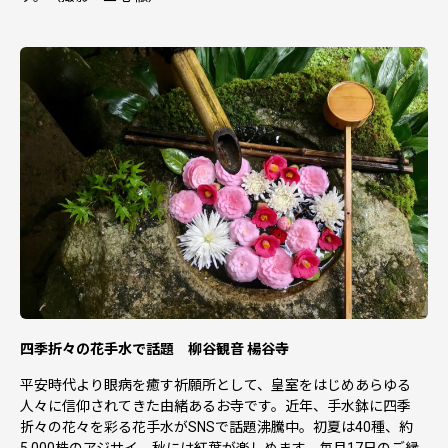
四季折々の花手水で話題 柳谷観音 楊谷寺
平安時代より眼病を癒す祈願所として、皇室をはじめあらゆる
人々に信仰されてきた由緒あるお寺です。近年、手水鉢に四季
折々の花々を彩る花手水がSNSで話題沸騰中。初夏は40種、約
5,000株のアジサイ、秋には紅葉が楽しめます。毎月17日のご縁