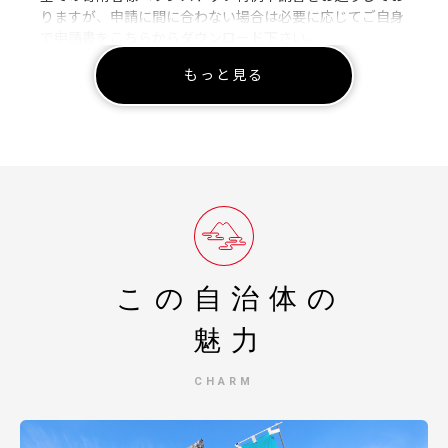
りますが、申請に間に合わない場合は必要に応じてご自身
で申請書をこちらからダウンロード下さい。
もっと見る
《ワンストップ特例申請書 ダウンロードURL》
https://www.soumu.go.jp/main_content/000397109.pdf
---------------------------------------------------------------------
＜ワンストップ特例申請書 送付先＞
〒617-8501
京都府長岡京市開田一丁目1番1号
長岡京市役所 広報発信課
提出期限：令和8年1月10日（土）必着
この自治体の
---------------------------------------------------------------------
魅力
CHARM