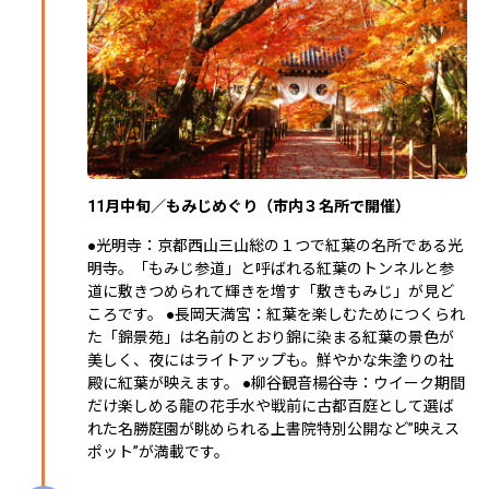
11月中旬／もみじめぐり（市内３名所で開催）
●光明寺：京都西山三山総の１つで紅葉の名所である光
明寺。「もみじ参道」と呼ばれる紅葉のトンネルと参
道に敷きつめられて輝きを増す「敷きもみじ」が見ど
ころです。 ●長岡天満宮：紅葉を楽しむためにつくられ
た「錦景苑」は名前のとおり錦に染まる紅葉の景色が
美しく、夜にはライトアップも。鮮やかな朱塗りの社
殿に紅葉が映えます。 ●柳谷観音楊谷寺：ウイーク期間
だけ楽しめる龍の花手水や戦前に古都百庭として選ば
れた名勝庭園が眺められる上書院特別公開など”映えス
ポット”が満載です。