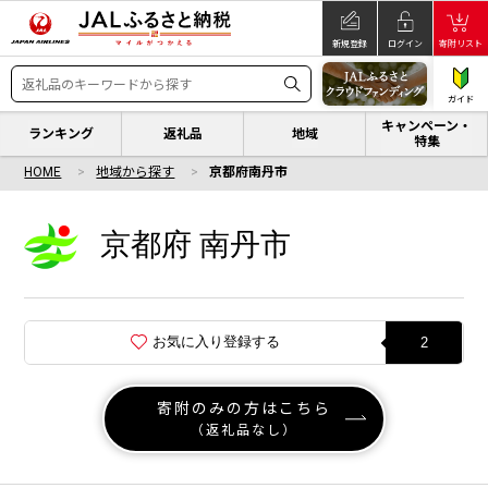
新規登録
ログイン
寄附リスト
ガイド
キャンペーン・
ランキング
返礼品
地域
特集
HOME
地域から探す
京都府南丹市
京都府 南丹市
お気に入り登録する
2
寄附のみの方はこちら
（返礼品なし）