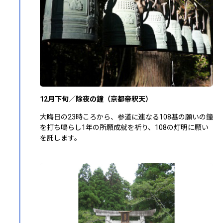
12月下旬／除夜の鐘（京都帝釈天）
大晦日の23時ころから、参道に連なる108基の願いの鐘
を打ち鳴らし1年の所願成就を祈り、108の灯明に願い
を託します。