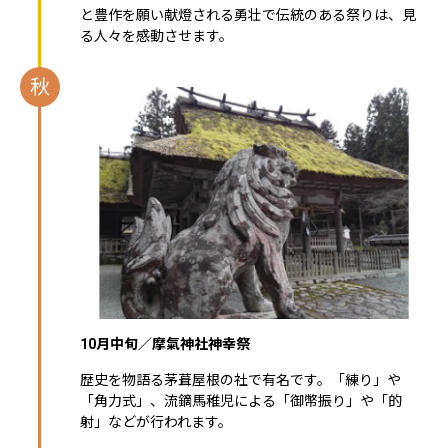
と豊作を願い献燈される勇壮で伝統のある祭りは、見
る人々を感動させます。
秋
10月中旬／摩氣神社神幸祭
歴史を物語る茅葺屋根の社で有名です。「練り」や
「角力式」、流鏑馬稚児による「御幣振り」や「的
射」などが行われます。