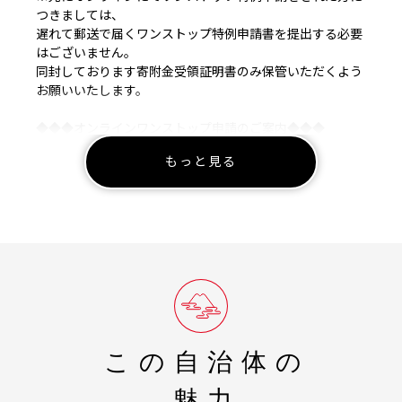
つきましては、
遅れて郵送で届くワンストップ特例申請書を提出する必要
はございません。
同封しております寄附金受領証明書のみ保管いただくよう
お願いいたします。
◆◆◆オンラインワンストップ申請のご案内◆◆◆
もっと見る
ふるまど
当方の書類を待たずに、ワンストップ特例申請のお手続き
を希望の方は
記載しておりますURL（ふるまど）より、お手続きが可能
ですので、
よろしければ、ご活用くださいませ。
※ワンストップ特例申請の受付完了後は、メールにて通知
させていただきます。
【年末年始の配送について】
この自治体の
お選びいただく返礼品の詳細ページの【発送期日】が目安
となりますが、
魅力