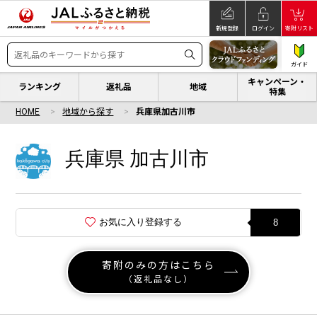
新規登録
ログイン
寄附リスト
ガイド
キャンペーン・
ランキング
返礼品
地域
特集
HOME
地域から探す
兵庫県加古川市
兵庫県 加古川市
お気に入り登録する
8
寄附のみの方はこちら
（返礼品なし）