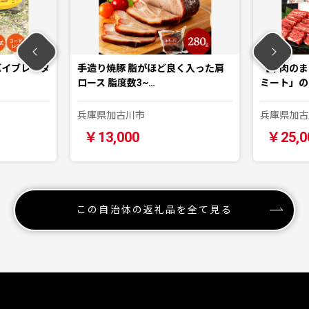
除草バイブレータ
手造り焼豚 脂がほど良く入った肩
【牛肉のま
ロース 脂度数3~…
ミート」の
兵庫県加古川市
兵庫県加古
￥13,000
￥25,0
この自治体の返礼品を全て見る