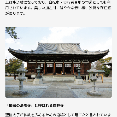
・配送地域限定の返礼品もありますのでお申込み前に必ず
上は歩道橋になっており、自転車・歩行者専用の市道としても利
ご確認下さい。
用されています。美しい加古川に鮮やかな青い橋、独特な存在感
・返礼品の発送は取扱事業者の準備が整い次第、【各返礼
があります。
品ページの「発送期日」を目安に順次発送】いたします。
・【備考欄に不在日のご記入が無く、受取人様のご都合で
お受取りいただけなかった】場合、再発送はいたしかねま
す。
・返礼品のお届け予定日について、【電話・メール等によ
る個別の連絡はいたしかねます】。
・贈答用として出品している返礼品を除き、【のし・ラッ
ピング等の贈答対応はいたしかねます】。
・申込フォームにおける【お届け日の指定はできませ
ん】。（※長期不在等は、「お申し込みに関する備考」に
ご記入ください。）
・お届け時間帯を設定される方は指定の時間帯からお選び
ください。
「播磨の法隆寺」と呼ばれる鶴林寺
聖徳太子が仏教を広めるための道場として建てたと言われていま