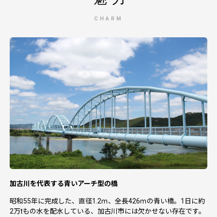
各事業者の年末年始の休業日及び年末のお申込件数増加に
伴い、配送が遅れる可能性がございますので、予めご了承
CHARM
ください。
※一部返礼品につきましてお届けまでに2ケ月程かかる場
合もございますので、各返礼品の紹介ページをご覧くださ
い。
※返礼品の着日指定は承っておりませんが、
3日以上ご不
在の期間（年末年始含む）がある方は、お申込の際、必ず
備考欄にその旨ご記載をお願いいたします。
・寄附の申し込みにおいて、寄附金額の入力間違いや二重
申し込み等によるキャンセル、寄附金額の変更については
応じかねます。
・市内在住の方及び個人の方以外（法人等）につきまして
は、お礼の品を贈呈しておりません。
・記念品の配送伝票の「依頼主」欄は、各記念品事業者と
なります。記念品の配送先を寄附者様と異なる方に設定す
る場合、トラブルを避けるためお送り先に「加古川市ふる
加古川を代表する青いアーチ型の橋
さと納税の記念品が届く」旨をお伝えください。
昭和55年に完成した、直径1.2ｍ、全長426ｍの青い橋。1日に約
★★返礼品の発送について★★
2万tもの水を配水している、加古川市には欠かせない存在です。