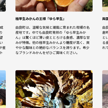
極早生みかんの王様『ゆら早生』
興
成
由良町は、温暖な気候と潮風に育まれた柑橘の名
由
り
産地です。中でも由良町発祥の「ゆら早生みか
倉
望
ん」は驚くほど薄い皮ととろける食感、濃厚な甘
と
い
みが特徴。他の極早生みかんより糖度が高く、爽
る
や星
やかな酸味との絶妙なバランスを誇ります。希少
れ
ト
なブランドみかんをぜひご賞味ください。