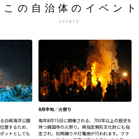
この自治体の
イベン
EVENTS
8月中旬／火祭り
る白崎海洋公園
毎年8月15日に開催される、700年以上の歴史を
位置するため、
持つ興国寺の火祭り。県指定無形文化財にも指
ポットとしても
定され、松明踊りや灯篭焼が行われます。クラ