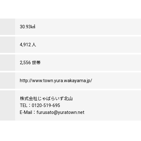
30.93㎢
4,912 人
2,556 世帯
http://www.town.yura.wakayama.jp/
株式会社じゃばらいず北山
TEL：0120-519-695
E-Mail：furusato@yuratown.net