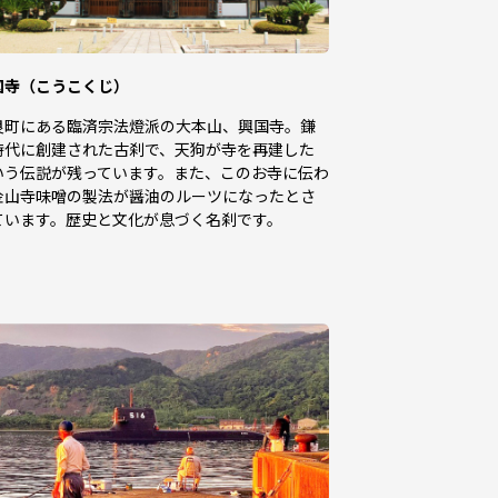
国寺（こうこくじ）
良町にある臨済宗法燈派の大本山、興国寺。鎌
時代に創建された古刹で、天狗が寺を再建した
いう伝説が残っています。また、このお寺に伝わ
金山寺味噌の製法が醤油のルーツになったとさ
ています。歴史と文化が息づく名刹です。