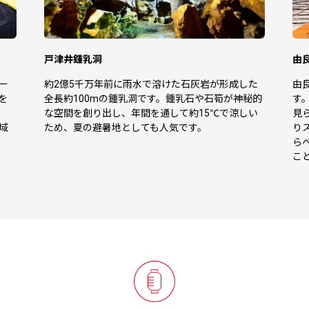
戸津井鍾乳洞
由
ー
約2億5千万年前に雨水で溶けた石灰岩が形成した
由
を
全長約100mの鍾乳洞です。鍾乳石や石筍が神秘的
す
な空間を創り出し、年間を通して約15℃で涼しい
見
域
ため、夏の避暑地としても人気です。
り
ら
こ