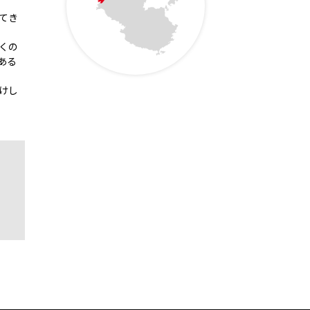
てき
くの
ある
けし