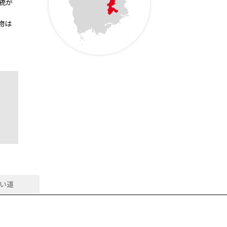
統が
物は
い道