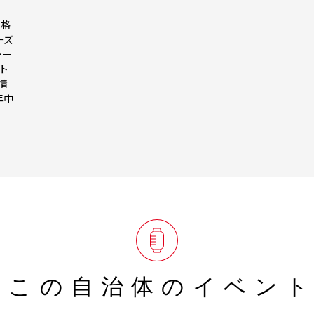
本格
ーズ
シー
ト
情
年中
この自治体の
イベン