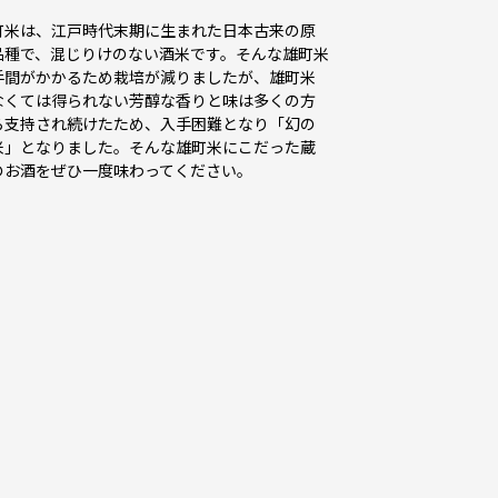
町米は、江戸時代末期に生まれた日本古来の原
品種で、混じりけのない酒米です。そんな雄町米
手間がかかるため栽培が減りましたが、雄町米
なくては得られない芳醇な香りと味は多くの方
ら支持され続けたため、入手困難となり「幻の
米」となりました。そんな雄町米にこだった蔵
のお酒をぜひ一度味わってください。