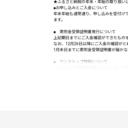
★ふるさと納税の年末・年始の取り扱い
■お申し込みとご入金について
年末年始も通常通り、申し込みを受付けて
ます。
■ 寄附金受領証明書発行について
上記期日までにご入金確認ができたもの
なお、12月26日以降にご入金の確認が
1月末日までに寄附金受領証明書が届か
■ ワンストップ特例について
ワンストップ特例申請書については、12
26日以降の入金確認となる場合は、以
い。
★ダウンロードはこちら
URL：https://www.soumu.go.jp/main_co
★オンライン申請はこちら（自治体マイ
https://mypg.jp/
郵送の場合、令和8年1月10日までに申
マイナンバーに関する添付書類に漏れの
■ お礼の品について