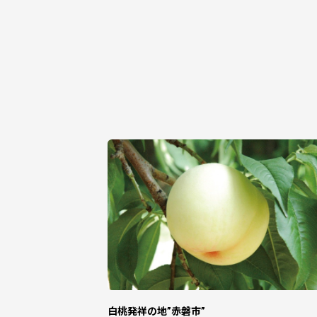
年内配送希望およびお届け日時の指定に
令和7年12月15日までのご入金確認が
但し、下記に該当する商品につきまして
※ 出荷量が制限されている商品
※ 出荷時期が限定または収穫や漁獲量に
※ 申込数オーバーにより在庫不足となっ
当庁は12月27日から1月4日まで閉庁い
12月26日閉庁後のお問合せ等につきま
・お礼の品は、10,000円以上ふるさと
・お届けの日時指定はお受けしておりま
・長期不在等によりお礼の品をお受け取
・のし・包装・名入れのご希望はお受け
・お申し込み後のお礼の品の変更は受け
＜返礼品に関するお問い合わせ先＞
ふるさと納税商品お問合せセンター
・電話：0120-977-050
・受付時間：9:00～17:30（土日祝・12/2
白桃発祥の地”赤磐市”