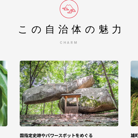
つきましては受けかねますのであらかじめご了承ください。
できているものにつきましては、年内にお届けできるよう手配をすすめさ
は年明けより順次お届けとなります。
この自治体の
魅力
よって出荷される商品
CHARM
た商品
たします。
しては、1月5日以降の対応となります。ご了承ください。
納税（寄附）をされた方が対象となります。
せん。
りできなかった場合、再発送はできません。
しておりません。
かねますので、ご了承ください。
9-1/3休）
国指定史跡やパワースポットをめぐる
雄