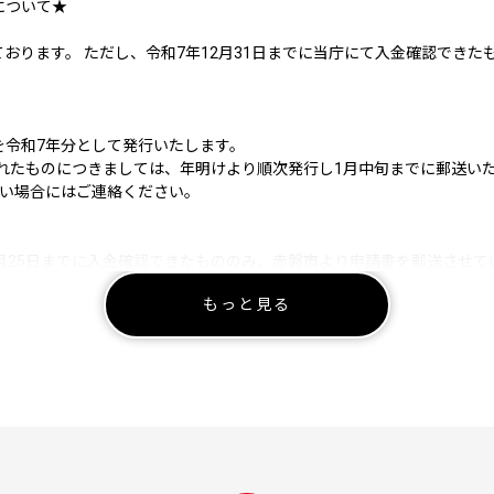
について★
おります。 ただし、令和7年12月31日までに当庁にて入金確認できた
を令和7年分として発行いたします。
とれたものにつきましては、年明けより順次発行し1月中旬までに郵送い
ない場合にはご連絡ください。
月25日までに入金確認できたもののみ、赤磐市より申請書を郵送させて
下のＵＲＬよりダウンロードしていただくか、自治体マイページよりオン
もっと見る
ntent/000397109.pdf
ページに遷移します）
請書が当庁まで届くように発送ください。オンライン申請の場合も令和8年
ないようご注意ください。