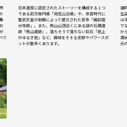
市
日本遺産に認定されたストーリーを構成する１つ
雄
か
である前方後円墳「両宮山古墳」や、奈良時代に
生
集
聖武天皇の勅願によって建立された官寺「備前国
は
お
分寺跡」。また、熊山山頂近くにある謎の石積遺
で
が
跡「熊山遺跡」、落ちそうで落ちない巨石「岩上
か
べて
のゆるぎ岩」など、興味をそそる史跡やパワースポ
酒
ットが数多くあります。
元