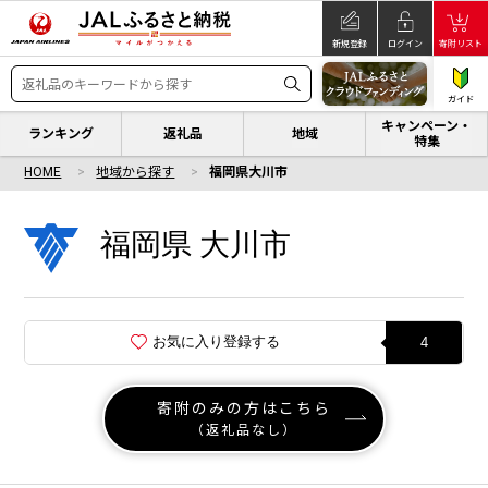
新規登録
ログイン
寄附リスト
ガイド
キャンペーン・
ランキング
返礼品
地域
特集
HOME
地域から探す
福岡県大川市
福岡県 大川市
お気に入り登録する
4
寄附のみの方はこちら
（返礼品なし）