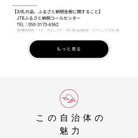
----------------
【お礼の品、ふるさと納税全般に関すること】
JTBふるさと納税コールセンター
TEL：050-3173-6362
営業時間：10：00～17：00 年中無休（1/1～1/3を除
く）
もっと見る
【よくあるご質問・お問い合わせ先】
お問い合わせは下記フォームまたは、コールセンターま
でお願いいたします。
https://faq.furu-po.com/helpdesk?
category_id=231&site_domain=furusato
▼ 以下の確認事項をお読みください
1. お寄せ頂いた個人情報は、寄附申込先の自治体が寄附
金の受付及び入金に係る確認・連絡等に利用するものであ
り、それ以外の目的で使用するものではありません。
2. お礼の品の確認及び送付等を行うため「申込者情報」
この自治体の
及び「寄附情報」等を本事業を連携して実施する株式会社
JTBに通知します。
魅力
3. 寄附金受領証明書等は「申込者情報」の氏名・住所で