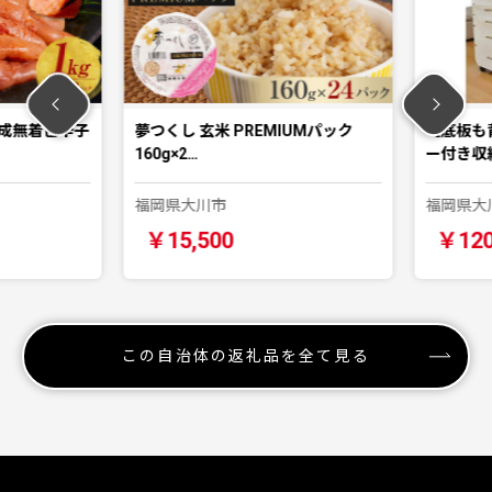
成無着色辛子
夢つくし 玄米 PREMIUMパック
【底板も背
160g×2…
ー付き収納
福岡県大川市
福岡県大川
￥15,500
￥120,
この自治体の返礼品を全て見る