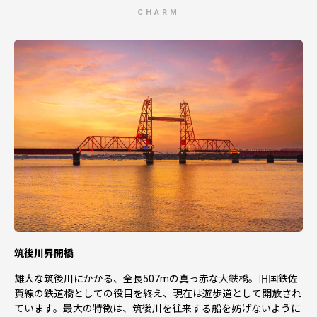
発行します。
CHARM
4. 市町村によって寄附のお礼の仕方は様々です。各自治
体のふるさと納税寄附金制度をよくご確認の上、お申込み
ください。
5. 本年所得について、税の軽減を受ける場合には、寄附
金受領証明書等の領収日が本年中であることが必要です。
領収日は、クレジットカード決済の「決済日」となり
ます。
▼大川家具をご注文の方へ
・ご注文前に搬入経路および設置箇所を必ずご確認くださ
い。搬入不可等の理由で返品される場合は寄附者様ご負担
となります。
・受注生産品の場合は在庫：あり に関わらず、納期まで
お時間を頂く場合がございます。詳しい納期は直接事業者
へお問合せ下さい。
筑後川昇開橋
雄大な筑後川にかかる、全長507mの真っ赤な大鉄橋。旧国鉄佐
賀線の鉄道橋としての役目を終え、現在は遊歩道として開放され
ています。最大の特徴は、筑後川を往来する船を妨げないように