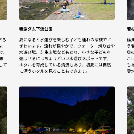
鳴淵ダム下流公園
若
下ろ
夏になると水遊びを楽しむ子ども連れの家族でに
篠
ま
ぎわいます。流れが穏やかで、ウォーター滑り台や
う
で、
水遊び場、芝生広場などもあり、小さな子どもを
奥
ま
遊ばせるにはちょうどいい水遊びスポットです。
こ
して
ホタルを育成している清流もあり、初夏には自然
も
に漂うホタルを見ることもできます。
霊