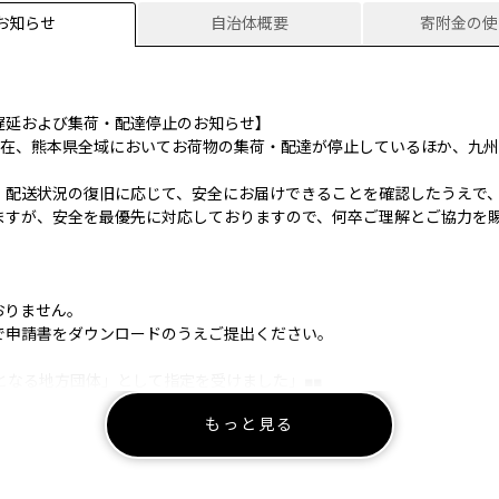
お知らせ
自治体概要
寄附金の使
遅延および集荷・配達停止のお知らせ】
現在、熊本県全域においてお荷物の集荷・配達が停止しているほか、九
、配送状況の復旧に応じて、安全にお届けできることを確認したうえで
ますが、安全を最優先に対応しておりますので、何卒ご理解とご協力を
おりません。
で申請書をダウンロードのうえご提出ください。
となる地方団体」として指定を受けました」■■
これまで通りふるさと納税の対象となりました。
もっと見る
よう、よろしくお願い申し上げます。
年9月30日