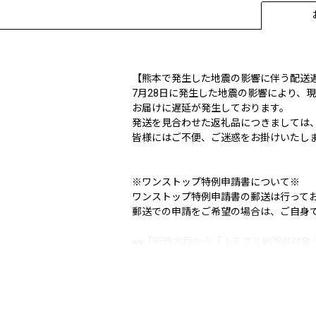
【熊本で発生した地震の影響に伴う配送
7月28日に発生した地震の影響により、
お届けに遅延が発生しております。
発送を見合わせた返礼品につきましては
皆様にはご不便、ご迷惑をお掛けいたし
※ワンストップ特例申請書について※
ワンストップ特例申請書の郵送は行って
郵送での申請をご希望の場合は、ご自身
■■「総務大臣から「ふるさと納税の対象
福岡県篠栗町は総務大臣の指定により、
引き続き篠栗町を応援していただきます
指定対象期間：令和7年10月1日から令和8