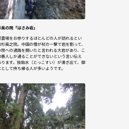
杉奥の院「はさみ岩」
栗霊場をお参りするほとんどの人が訪れるとい
若杉奥之院。中国の僧が杖の一撃で岩を割って、
の院への通路を開いたと言われる大岩があり、こ
は善人しか通ることができないという言い伝え
あります。独鈷水（とっこすい）が湧き出て、御
水として持ち帰る人が多いようです。