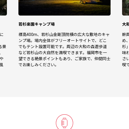
若杉楽園キャンプ場
大
に
標高400m、若杉山金剛頂院横の広大な敷地のキャ
幹
ンプ場。場内全体がフリーオートサイトで、どこ
め
る景
でもテント設置可能です。周辺の大和の森遊歩道
杉
、
など若杉山の大自然を満喫できます。福岡市を一
味
や
望できる絶景ポイントもあり、ご家族で、仲間同士
さ
風
でお楽しみください。
喫