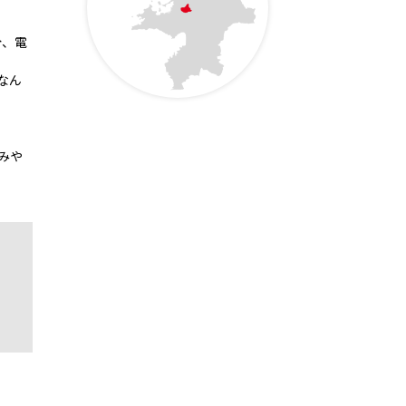
分、電
なん
。
みや