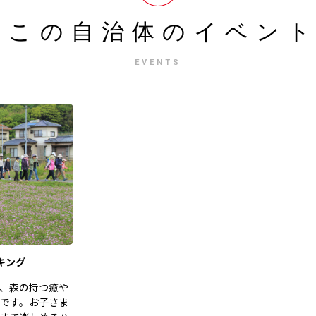
この自治体の
イベン
EVENTS
キング
、森の持つ癒や
です。お子さま