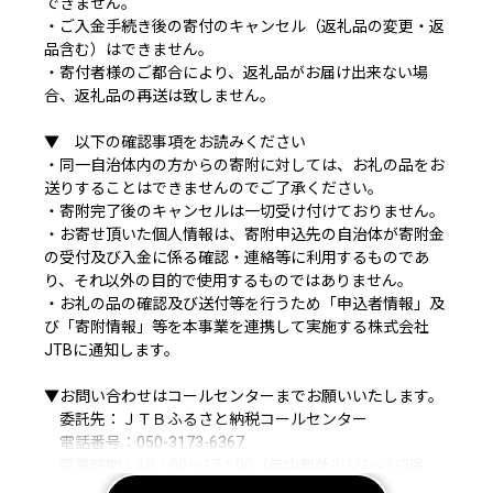
できません。
・ご入金手続き後の寄付のキャンセル（返礼品の変更・返
品含む）はできません。
・寄付者様のご都合により、返礼品がお届け出来ない場
合、返礼品の再送は致しません。
▼ 以下の確認事項をお読みください
・同一自治体内の方からの寄附に対しては、お礼の品をお
送りすることはできませんのでご了承ください。
・寄附完了後のキャンセルは一切受け付けておりません。
・お寄せ頂いた個人情報は、寄附申込先の自治体が寄附金
の受付及び入金に係る確認・連絡等に利用するものであ
り、それ以外の目的で使用するものではありません。
・お礼の品の確認及び送付等を行うため「申込者情報」及
び「寄附情報」等を本事業を連携して実施する株式会社
JTBに通知します。
▼お問い合わせはコールセンターまでお願いいたします。
委託先：ＪＴＢふるさと納税コールセンター
電話番号：050-3173-6367
営業時間：10：00～17：00（年中無休※1/1～1/3除
く）