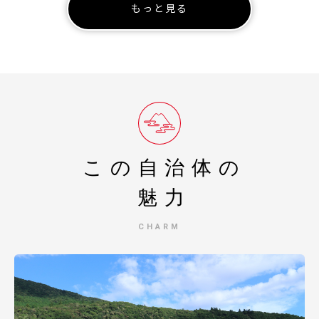
もっと見る
※お電話が大変混み合い繋がりにくいこともございます
ので、ご了承くださいませ。
問合せフォーム：https://faq.furu-po.com/helpdesk?
category_id=231&site_domain=furusato
この自治体の
魅力
CHARM