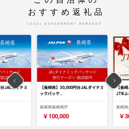
おすすめ返礼品
LOCAL GOVERNMENT REWARDS
JALダイナミ
【長崎県】30,000円分JALダイナミ
【長崎、雲
ックパッケ…
JTBふる
長崎県長崎県庁
長崎県長崎
￥100,000
￥300,