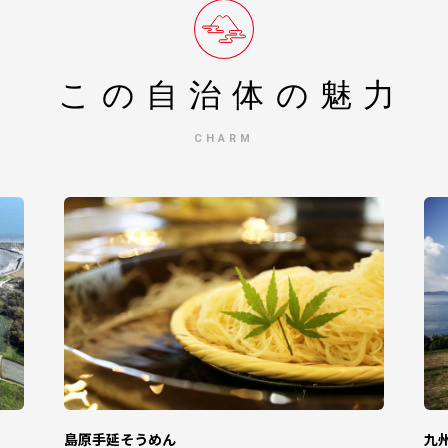
受付、入金及び返礼品発送に係る確認・連絡、各種お問い合わせ、寄附
ません。返礼品発送に関して、必要最低限の範囲において返礼品取扱い
この自治体の
魅力
指定について】
通知「ふるさと納税の対象となる地方団体の指定について（通知）」にて、地
CHARM
規定に基づき、ふるさと納税の対象となる地方団体として指定されました。
和8年9月30日までです。
島原手延そうめん
九