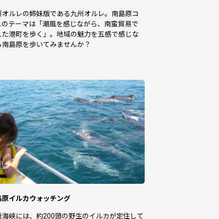
州オルレの姉妹版である九州オルレ。南島原コ
スのテーマは「潮風を感じながら、南蛮貿易で
えた港町を歩く」。地域の魅力を五感で感じな
ら南島原を歩いてみませんか？
島原イルカウォッチング
崎海峡には、約200頭の野生のイルカが定住して