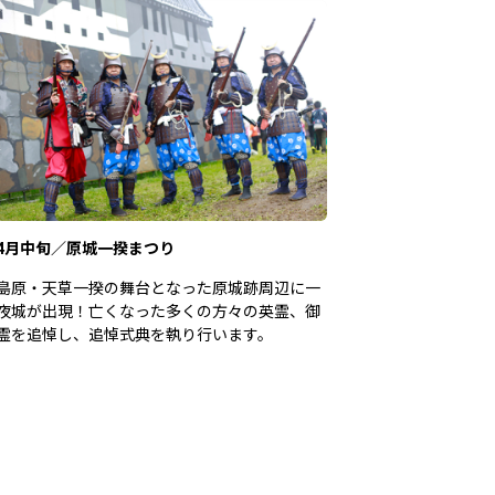
4月中旬／原城一揆まつり
島原・天草一揆の舞台となった原城跡周辺に一
夜城が出現！亡くなった多くの方々の英霊、御
霊を追悼し、追悼式典を執り行います。