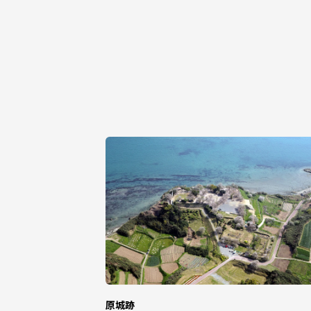
お寄せいただいた個人情報は、寄附金の
のであり、
それ以外の目的で使用するものではあり
【ふるさと納税の対象となる地方団体の
南島原市は令和7年9月26日付総務大臣
条の2第2項及び第314条の7第2項の
指定対象期間は、令和7年10月1日から令
原城跡