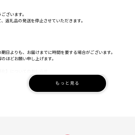
うございます。
て、返礼品の発送を停止させていただきます。
の期日よりも、お届けまでに時間を要する場合がございます。
解のほどお願い申し上げます。
料化】についてのおしらせ
もっと見る
が有料となります。
ーーーーーーーーーーーーーーーーーーーーーーー
の送り状に記載された住所以外にお届け先を変更（転送）する場合
け先までの運賃（定価・着払い）を収受いたします。※ヤマト運輸HPよ
ーーーーーーーーーーーーーーーーーーーーーーー
市へご連絡をお願いいたします。