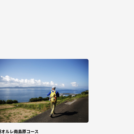
の使い道のお知らせの広報等に利用するも
事業者に通知します。
方税法（昭和25年法律第226号）第37
州オルレ南島原コース