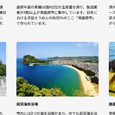
連
島原半島の素麺は国内2位の生産量を誇り、製造業
済
舞台
者の9割以上が南島原市に集中しています。日本に
ー
に
おける手延そうめんの約30％がここ「南島原市」
栄
れ
で作られています。
が
前浜海水浴場
南
た
市内には3つの海水浴場があり、中でも前浜海水浴
早