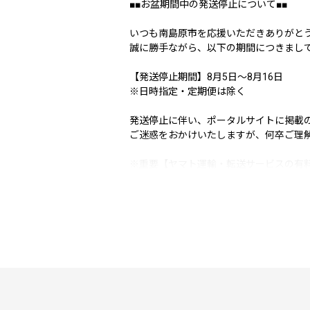
■■お盆期間中の発送停止について■■
いつも南島原市を応援いただきありがと
誠に勝手ながら、以下の期間につきまし
【発送停止期間】8月5日〜8月16日
※日時指定・定期便は除く
発送停止に伴い、ポータルサイトに掲載
ご迷惑をおかけいたしますが、何卒ご理
※重要【ヤマト運輸・転送サービスの有
2023年6月1日発送分より転送サービス
ーーーーーーーーーーーーーーーーーー
2023年6月1日（木）受付分より荷物
送り状記載のお届け先から変更後のお届
ーーーーーーーーーーーーーーーーーー
お届け先が変更となる場合は、事前に当
【個人情報の取り扱いについて】