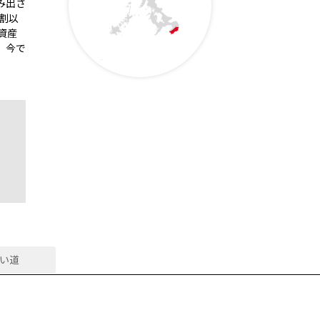
み出さ
割以
資産
、今で
い道