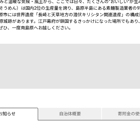
みと温暖な気候・風土から、ここでは日々、たくさんの“おいしい”が生
そうめん）は国内2位の生産量を誇り、島原半島にある素麺製造業者の9
原市には世界遺産「長崎と天草地方の潜伏キリシタン関連遺産」の構成
原城跡があります。江戸幕府が鎖国するきっかけになった場所でもあり
ぜひ、一度南島原へお越しください。
お知らせ
自治体概要
寄附金の使