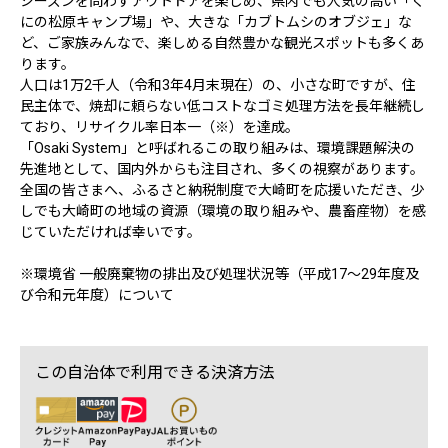
シーズンを問わずアウトドアを楽しめ、県内でも人気の高い「く
にの松原キャンプ場」や、大きな「カブトムシのオブジェ」な
ど、ご家族みんなで、楽しめる自然豊かな観光スポットも多くあ
ります。
人口は1万2千人（令和3年4月末現在）の、小さな町ですが、住
民主体で、焼却に頼らない低コストなゴミ処理方法を長年継続し
ており、リサイクル率日本一（※）を達成。
「Osaki System」と呼ばれるこの取り組みは、環境課題解決の
先進地として、国内外からも注目され、多くの視察があります。
全国の皆さまへ、ふるさと納税制度で大崎町を応援いただき、少
しでも大崎町の地域の資源（環境の取り組みや、農畜産物）を感
じていただければ幸いです。
※環境省 一般廃棄物の排出及び処理状況等（平成17～29年度及
び令和元年度）について
この自治体で利用できる決済方法