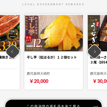
LOCAL GOVERNMENT REWARDS
蒲焼き 2尾
干し芋（紅はるか）１２個セット
横山桂一さ
３尾（計54
鹿児島県大崎町
鹿児島県大
￥20,000
￥30,0
この自治体の返礼品を全て見る