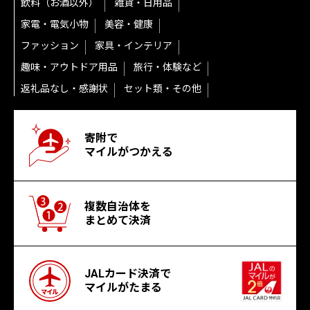
飲料（お酒以外）
雑貨・日用品
家電・電気小物
美容・健康
ファッション
家具・インテリア
趣味・アウトドア用品
旅行・体験など
返礼品なし・感謝状
セット類・その他
寄附で
マイルがつかえる
複数自治体を
まとめて決済
JALカード決済で
マイルがたまる