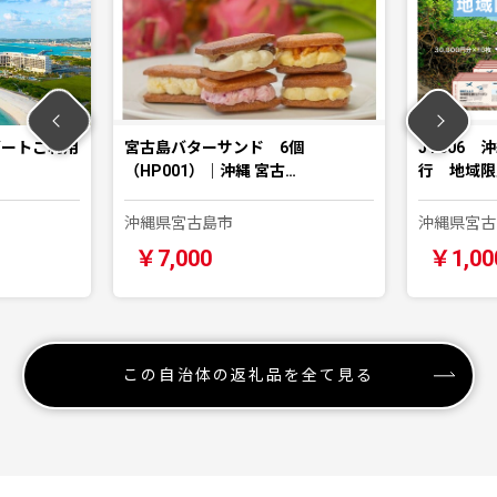
ゾートご利用
宮古島バターサンド 6個
JT006
（HP001）｜沖縄 宮古…
行 地域限
沖縄県宮古島市
沖縄県宮古
￥7,000
￥1,00
この自治体の返礼品を全て見る