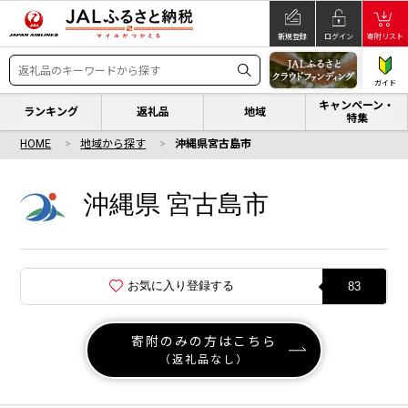
新規登録
ログイン
寄附リスト
ガイド
キャンペーン・
ランキング
返礼品
地域
特集
HOME
地域から探す
沖縄県宮古島市
沖縄県 宮古島市
お気に入り登録する
83
寄附のみの方はこちら
（返礼品なし）