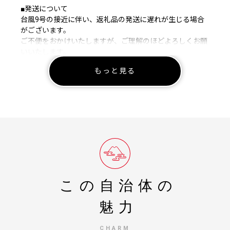
■発送について
台風9号の接近に伴い、返礼品の発送に遅れが生じる場合
がございます。
ご不便をおかけいたしますが、ご理解のほどよろしくお願
いいたします。
＝＝＝＝＝＝＝＝＝＝＝＝＝＝＝＝＝＝＝＝＝＝＝＝
もっと見る
≪ワンストップ特例申請について≫
◆オンライン申請の場合
「自治体マイページ」へアクセスし、寄附日の翌年1月10
日までに申請してください。
https://mypg.jp/
「自治体マイページ」に関するお問い合わせ先
https://mypg.jp/contact/
◆申込様式（紙申請）の場合
宮古島市ではワンストップ特例申請用紙を送付しておりま
この自治体の
せん。
ご自身で申請書をダウンロードし、寄附年の翌年1月10日
魅力
（必着）で提出して下さい。
※寄附1件につき申請書1枚が必要です。
CHARM