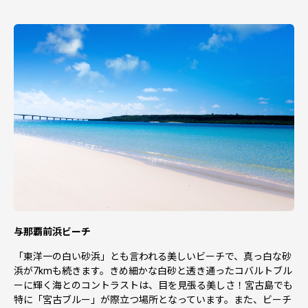
【ワンストップ特例申請書の郵送先および問合せ先】
〒906-8501 沖縄県宮古島市平良字西里1140
宮古島市企画政策部 ふるさと創生課 宛
0980-79-9707
与那覇前浜ビーチ
「東洋一の白い砂浜」とも言われる美しいビーチで、真っ白な砂
浜が7kmも続きます。きめ細かな白砂と透き通ったコバルトブル
ーに輝く海とのコントラストは、目を見張る美しさ！宮古島でも
特に「宮古ブルー」が際立つ場所となっています。また、ビーチ