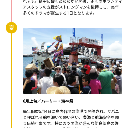
れます。島中に響くあたたかい声援、多くのボランティ
アスタッフの支援がストロングマンを後押しし、毎年
多くのドラマが誕生する1日となります。
夏
6月上旬／ハーリー・海神祭
毎年旧暦5月4日に島内各地の漁港で開催され、サバニ
と呼ばれる船を漕いで競い合い、豊漁と航海安全を願
う伝統行事です。特にカツオ漁が盛んな伊良部島の佐