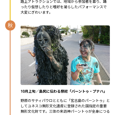
路上アトラクションでは、地域から参加者を募り、踊
ったり仮想したりと嗜好を凝らしたパフォーマンスで
大変にぎわいます。
秋
10月上旬／島尻に伝わる祭祀「パーントゥ・プナハ」
野原のサティパウロとともに「宮古島のパーントゥ」と
してユネスコ無形文化遺産に登録された国指定の重要
無形文化財です。三体の来訪神パーントゥが全身につる