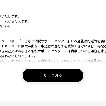
いいたします。
ォームから行えます。
?site=6
ンター（以下「ふるさと納税サポートセンター」）へ返礼品配送等を委
ートセンターに帰責事由なく申込者が返礼品を受領できない場合、再配
つき自己又はふるさと納税サポートセンターに帰責事由のある場合を除
も負わないものとします。
みへのお届けとなります。当自治体にお住まいの方については返礼品を
もっと見る
の変更は出来ません。入力内容に間違いないかご確認ください。
より返礼品を変更し提供を中止する場合があります。 返礼品を変更する
し当自治体指定の代替品から選択を求めます。
なく返礼品の内容を変更させていただく場合がございます。
真、梱包時の写真、調理写真やイメージ写真等もございますので、返礼
。