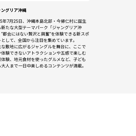
ャングリア沖縄
025年7月25日、沖縄本島北部・今帰仁村に誕生
る新たな大型テーマパーク「ジャングリア沖
」“都会にはない贅沢と興奮”を体験できる新スポ
トとして、全国から注目を集めています。
大な敷地に広がるジャングルを舞台に、ここで
か体験できないアトラクションや五感で楽しむ
然体験、地元食材を使ったグルメなど、子ども
ら大人まで一日中楽しめるコンテンツが満載。