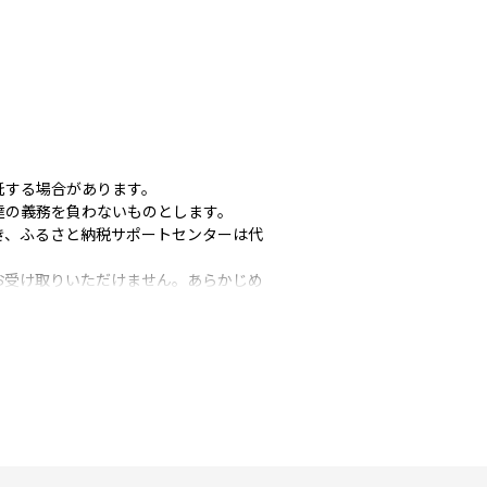
託する場合があります。
達の義務を負わないものとします。
き、ふるさと納税サポートセンターは代
お受け取りいただけません。あらかじめ
場合、当自治体もしくはふるさと
品選択時のイメージと異なることが