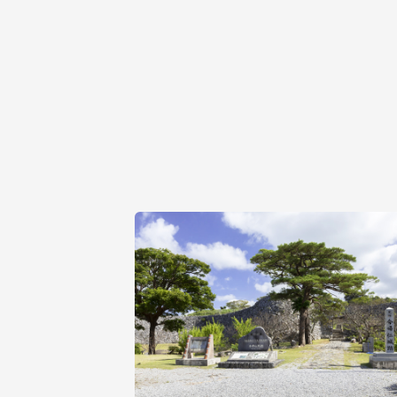
・返礼品の在庫状況により、返礼品ペー
・返礼品毎にお届け時期が異なります。
・お届けをいたしました返礼品は確実に
・梱包は返礼品毎に個別に実施してお届
・離島にはクール便でのお届けが出来ま
【寄附受領証明書】
・返礼品と寄附金受領証明書は別便で送
・お礼品の申込完了日から、申込完了日
・年末年始は、発送スケジュールが異な
【個人情報の取り扱い】
・当自治体は返礼品配送に係る業務及び
を提供します。
・寄附決済完了後ふるさと納税サポート
※当自治体は寄附受領証明書の送付業務
・配送先が寄附者様のご住所と異なる場