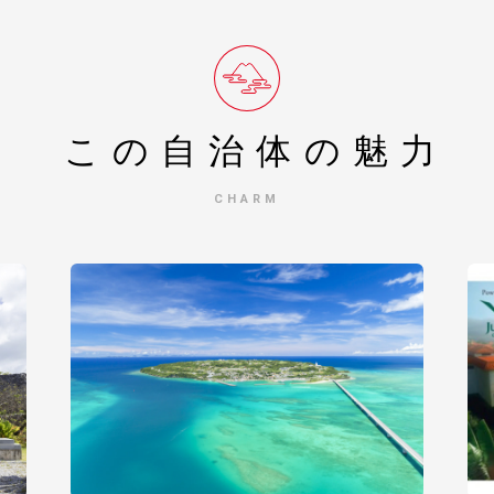
ジ内表記のお届け時期以上に時間を頂戴する場合がございます。あらか
詳しくは各返礼品ページ内に案内がございますのでそちらをご確認くだ
お受取りください。長期不在等寄附者様事由による返送、劣化において
けいたします（複数の返礼品の同一梱包はいたしかねます）。
せんのでご注意ください。
この自治体の
魅力
付します。
から２週間～１ヶ月程度を目安に送付します。
CHARM
ります。
問合わせ業務（寄附情報の提供サービスを含む）をふるさと納税サポー
センターより返礼品配送および配送情報等の確認方法に関する案内を送
をふるさと納税サポートセンターに委託しており寄附申込情報をふるさ
合は、寄附者様の氏名を配送伝票に印字いたします。