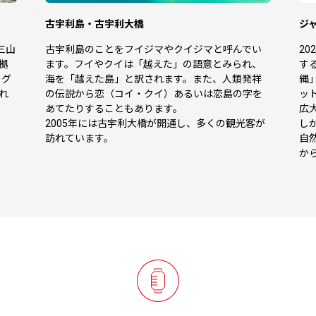
古宇利島・古宇利大橋
ジ
三山
古宇利島のことをフイジマやクイジマと呼んでい
2
拠
ます。フイやクイは「越えた」の語意とみられ、
す
のグ
海を「越えた島」と訳されます。また、人類発祥
縄
れ
の伝説から恋（コイ・クイ）あるいは恋島の字を
ッ
あてたりすることもあります。
広
2005年には古宇利大橋が開通し、多くの観光客が
し
訪れています。
自
か