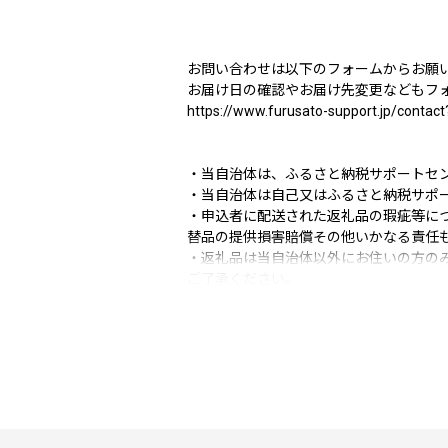
お問い合わせは以下のフォームからお願
お届け日の確認やお届け先変更などもフ
https://www.furusato-support.jp/contact
・当自治体は、ふるさと納税サポートセ
・当自治体は自己又はふるさと納税サポ
・申込者に配送された返礼品の瑕疵等に
替品の提供損害賠償その他いかなる責任
・返礼品は当自治体以外にお住いの方の
ご了承ください。
【返礼品】
・寄附完了後のキャンセルや申込み内容
・当自治体は提供事業者の在庫状況等に
納税サポートセンターより申込者に通知
・生産者または天候等、都合により予告
・返礼品の画像には、収穫直後の実物写
ございます。あらかじめご了承ください
【配送】