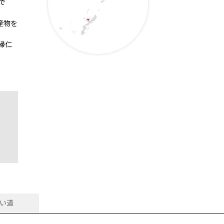
で
産物を
帰仁
い道