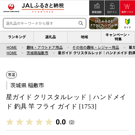
新規登録
ログイン
寄附リスト
ガイド
キャンペーン・
ランキング
返礼品
地域
特集
HOME
趣味・アウトドア用品
その他の趣味・レジャー用品
星ガ
HOME
茨城県稲敷市
星ガイド クリスタルレッド｜ハンドメイド 釣具 竿 
常温
茨城県 稲敷市
星ガイド クリスタルレッド｜ハンドメイ
ド 釣具 竿 フライ ガイド [1753]
0.0
(
0
)