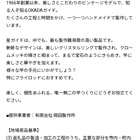
1966年創業以来、美しさとこだわりのビンテージモデルで、知
る人ぞ知るOKADAガイド。
たくさんの工程と時間をかけ、一つ一つハンドメイドで製作して
います。
星ガイドは、中でも、最も製作難易度の高い製品です。
斬新なデザインは、美しいクリスタルリングで製作され、クロー
ムメッキの輝きと相まって、まるで宝石のようにきらめき、竿に
楽しさと華やぎを加えます。
様々な竿の手元にいかがでしょう？
特にフライロッドにおすすめです。
楽しく、個性あふれる、唯一無二の竿つくりにどうぞお役立てく
ださい。
■提供事業者：有限会社 岡田製作所
【地場産品基準】
(3) 返礼品の製造・加工の工程のうち、主要な部分を市内・町内