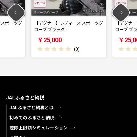
グナー】レディース スポーツグ
【デグナー】レディース スポー
ブ ブラック…
ローブ ブラック…
25,000
￥25,000
(
0
)
(
0
)
JALふるさと納税
JALふるさと納税とは
初めてのふるさと納税
控除上限額シミュレーション