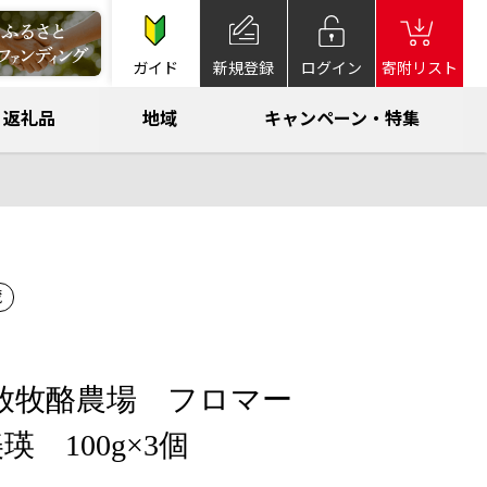
ガイド
新規登録
ログイン
寄附リスト
返礼品
地域
キャンペーン・特集
蔵
]美瑛放牧酪農場 フロマー
 100g×3個