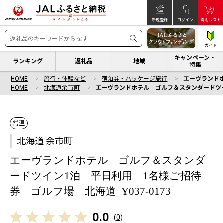
新規登録
ログイン
寄附リスト
ガイド
キャンペーン・
ランキング
返礼品
地域
特集
HOME
旅行・体験など
宿泊券・パッケージ旅行
エーヴランドホ
HOME
北海道余市町
エーヴランドホテル ゴルフ＆スタンダードツイン
常温
北海道 余市町
エーヴランドホテル ゴルフ＆スタンダ
ードツイン1泊 平日利用 1名様ご招待
券 ゴルフ場 北海道_Y037-0173
0.0
(
0
)