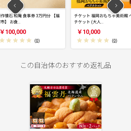
3万円分 【福
チケット 福岡おもちゃ美術館 ペア
青森カン
チケット (大人…
券 30,00
￥10,000
￥100
)
(
0
)
この自治体のおすすめ返礼品