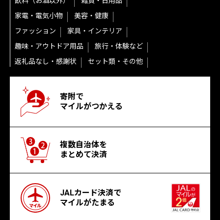
飲料（お酒以外）
雑貨・日用品
家電・電気小物
美容・健康
ファッション
家具・インテリア
趣味・アウトドア用品
旅行・体験など
返礼品なし・感謝状
セット類・その他
寄附で
マイルがつかえる
複数自治体を
まとめて決済
JALカード決済で
マイルがたまる