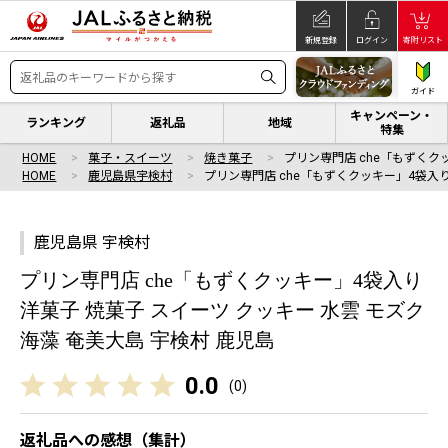
新規登録
ログイン
寄附リスト
ガイド
キャンペーン・
ランキング
返礼品
地域
特集
HOME
菓子・スイーツ
焼き菓子
プリン専門店 che「もずくク
HOME
鹿児島県宇検村
プリン専門店 che「もずくクッキー」4袋入り
鹿児島県 宇検村
プリン専門店 che「もずくクッキー」4袋入り
洋菓子 焼菓子 スイーツ クッキー 水雲 モズク
海藻 奄美大島 宇検村 鹿児島
0.0
(
0
)
返礼品への感想（集計）