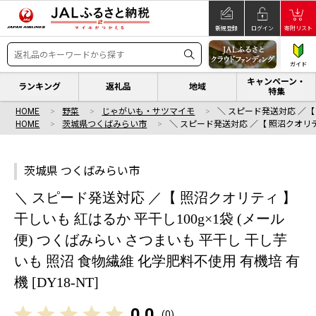
新規登録
ログイン
寄附リスト
ガイド
キャンペーン・
ランキング
返礼品
地域
特集
HOME
野菜
じゃがいも・サツマイモ
＼ スピード発送対応 ／【
HOME
茨城県つくばみらい市
＼ スピード発送対応 ／【 照沼クオリテ
茨城県 つくばみらい市
＼ スピード発送対応 ／【 照沼クオリティ 】
干しいも 紅はるか 平干し100g×1袋 (メール
便) つくばみらい さつまいも 平干し 干し芋
いも 照沼 食物繊維 化学肥料不使用 有機培 有
機 [DY18-NT]
0.0
(
0
)