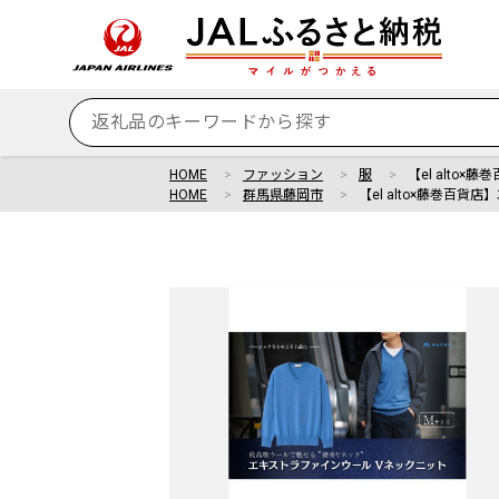
HOME
ファッション
服
【el alto
HOME
群馬県藤岡市
【el alto×藤巻百