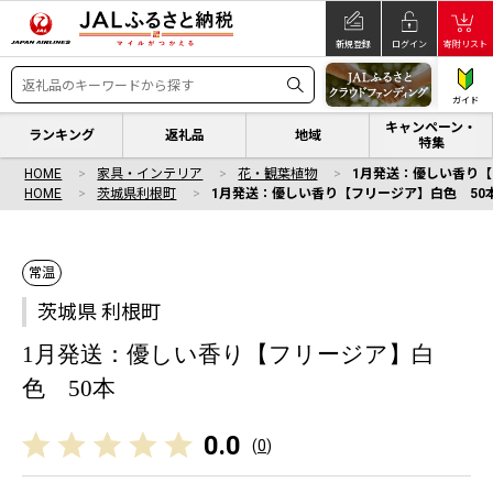
新規登録
ログイン
寄附リスト
ガイド
キャンペーン・
ランキング
返礼品
地域
特集
HOME
家具・インテリア
花・観葉植物
1月発送：優しい香り【
HOME
茨城県利根町
1月発送：優しい香り【フリージア】白色 50
常温
茨城県 利根町
1月発送：優しい香り【フリージア】白
色 50本
0.0
(
0
)