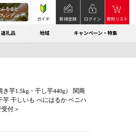
ガイド
新規登録
ログイン
寄附リスト
返礼品
地域
キャンペーン・特集
1.5kg・干し芋440g） 関商
 干芋 干しいも べにはるか ベニハ
まで受付＞